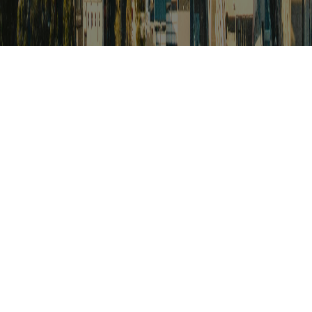
검색
아프리카 포커스
아프리카 주요이슈 브리핑
월드컵
카보베르데
K-컬처