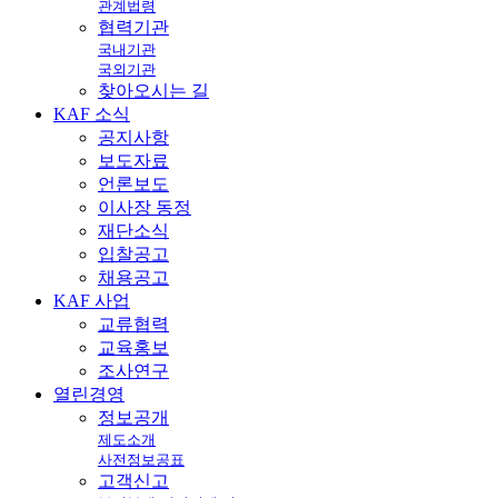
관계법령
협력기관
국내기관
국외기관
찾아오시는 길
KAF
소식
공지사항
보도자료
언론보도
이사장 동정
재단소식
입찰공고
채용공고
KAF
사업
교류협력
교육홍보
조사연구
열린
경영
정보공개
제도소개
사전정보공표
고객신고