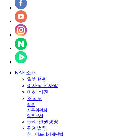
KAF
소개
일반현황
이사장 인사말
미션·비전
조직도
임원
자문위원회
업무부서
윤리·인권경영
관계법령
한ㆍ아프리카재단법