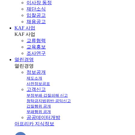
이사장 동정
재단소식
입찰공고
채용공고
KAF 사업
KAF
사업
교류협력
교육홍보
조사연구
열린경영
열린
경영
정보공개
제도소개
사전정보공표
고객신고
부정부패·갑질피해 신고
청탁금지법위반·공익신고
갑질행위 공개
부패행위 공개
공공데이터개방
아프리카 지식정보