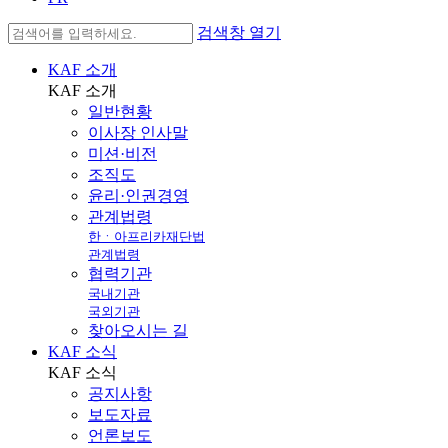
검색창 열기
KAF 소개
KAF
소개
일반현황
이사장 인사말
미션·비전
조직도
윤리·인권경영
관계법령
한ㆍ아프리카재단법
관계법령
협력기관
국내기관
국외기관
찾아오시는 길
KAF 소식
KAF
소식
공지사항
보도자료
언론보도