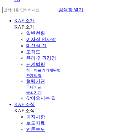
검색창 열기
KAF 소개
KAF
소개
일반현황
이사장 인사말
미션·비전
조직도
윤리·인권경영
관계법령
한ㆍ아프리카재단법
관계법령
협력기관
국내기관
국외기관
찾아오시는 길
KAF 소식
KAF
소식
공지사항
보도자료
언론보도