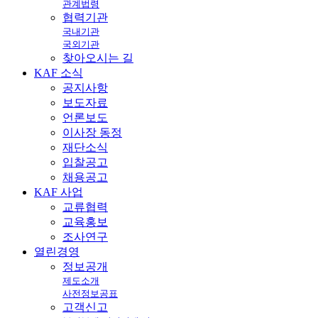
관계법령
협력기관
국내기관
국외기관
찾아오시는 길
KAF
소식
공지사항
보도자료
언론보도
이사장 동정
재단소식
입찰공고
채용공고
KAF
사업
교류협력
교육홍보
조사연구
열린
경영
정보공개
제도소개
사전정보공표
고객신고