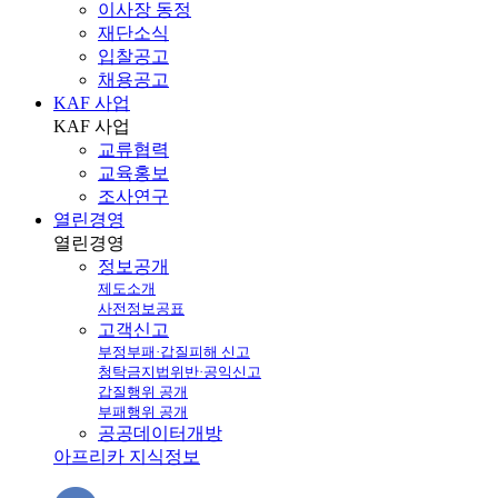
이사장 동정
재단소식
입찰공고
채용공고
KAF 사업
KAF
사업
교류협력
교육홍보
조사연구
열린경영
열린
경영
정보공개
제도소개
사전정보공표
고객신고
부정부패·갑질피해 신고
청탁금지법위반·공익신고
갑질행위 공개
부패행위 공개
공공데이터개방
아프리카 지식정보