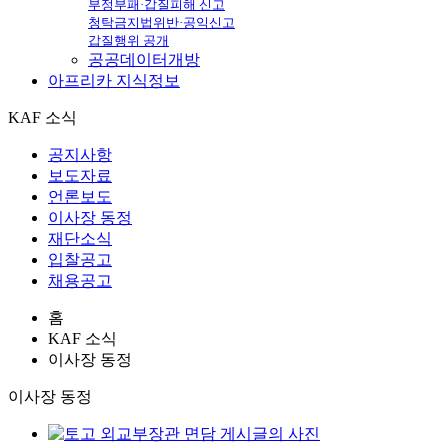
부정부패·갑질피해 신고
청탁금지법위반·공익신고
갑질행위 공개
공공데이터개방
아프리카
지식정보
KAF 소식
공지사항
보도자료
언론보도
이사장 동정
재단소식
입찰공고
채용공고
홈
KAF 소식
이사장 동정
이사장 동정