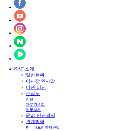
KAF
소개
일반현황
이사장 인사말
미션·비전
조직도
임원
자문위원회
업무부서
윤리·인권경영
관계법령
한ㆍ아프리카재단법