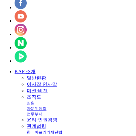
KAF
소개
일반현황
이사장 인사말
미션·비전
조직도
임원
자문위원회
업무부서
윤리·인권경영
관계법령
한ㆍ아프리카재단법