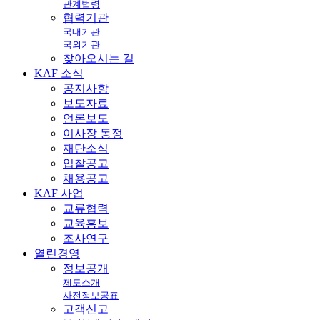
관계법령
협력기관
국내기관
국외기관
찾아오시는 길
KAF
소식
공지사항
보도자료
언론보도
이사장 동정
재단소식
입찰공고
채용공고
KAF
사업
교류협력
교육홍보
조사연구
열린
경영
정보공개
제도소개
사전정보공표
고객신고