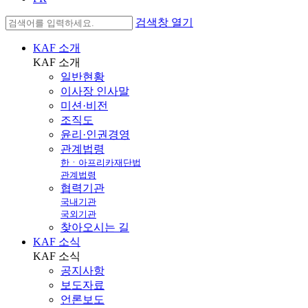
검색창 열기
KAF 소개
KAF
소개
일반현황
이사장 인사말
미션·비전
조직도
윤리·인권경영
관계법령
한ㆍ아프리카재단법
관계법령
협력기관
국내기관
국외기관
찾아오시는 길
KAF 소식
KAF
소식
공지사항
보도자료
언론보도