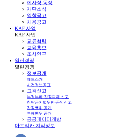
이사장 동정
재단소식
입찰공고
채용공고
KAF 사업
KAF
사업
교류협력
교육홍보
조사연구
열린경영
열린
경영
정보공개
제도소개
사전정보공표
고객신고
부정부패·갑질피해 신고
청탁금지법위반·공익신고
갑질행위 공개
부패행위 공개
공공데이터개방
아프리카 지식정보