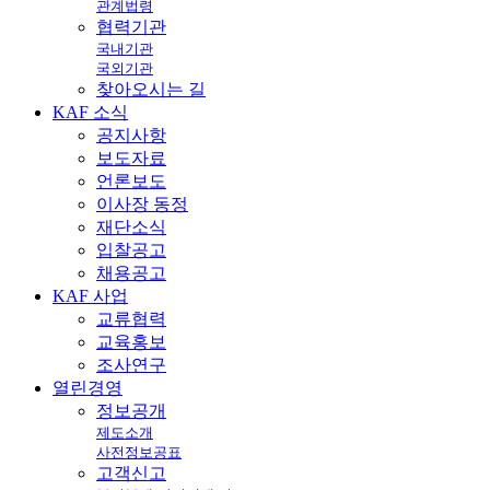
관계법령
협력기관
국내기관
국외기관
찾아오시는 길
KAF
소식
공지사항
보도자료
언론보도
이사장 동정
재단소식
입찰공고
채용공고
KAF
사업
교류협력
교육홍보
조사연구
열린
경영
정보공개
제도소개
사전정보공표
고객신고