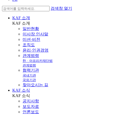
검색창 열기
KAF 소개
KAF
소개
일반현황
이사장 인사말
미션·비전
조직도
윤리·인권경영
관계법령
한ㆍ아프리카재단법
관계법령
협력기관
국내기관
국외기관
찾아오시는 길
KAF 소식
KAF
소식
공지사항
보도자료
언론보도