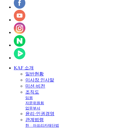
KAF
소개
일반현황
이사장 인사말
미션·비전
조직도
임원
자문위원회
업무부서
윤리·인권경영
관계법령
한ㆍ아프리카재단법