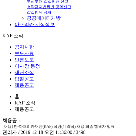
부정부패·갑질피해 신고
청탁금지법위반·공익신고
갑질행위 공개
공공데이터개방
아프리카
지식정보
KAF 소식
공지사항
보도자료
언론보도
이사장 동정
재단소식
입찰공고
채용공고
홈
KAF 소식
채용공고
채용공고
[채용] 한·아프리카재단(KAF) 직원(계약직) 채용 최종 합격자 발표
관리자 / 2019-12-18 오전 11:36:00 / 3498