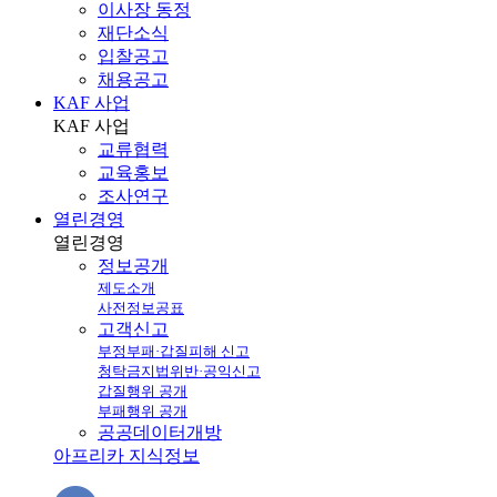
이사장 동정
재단소식
입찰공고
채용공고
KAF 사업
KAF
사업
교류협력
교육홍보
조사연구
열린경영
열린
경영
정보공개
제도소개
사전정보공표
고객신고
부정부패·갑질피해 신고
청탁금지법위반·공익신고
갑질행위 공개
부패행위 공개
공공데이터개방
아프리카 지식정보