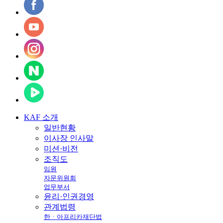
KAF
소개
일반현황
이사장 인사말
미션·비전
조직도
임원
자문위원회
업무부서
윤리·인권경영
관계법령
한ㆍ아프리카재단법