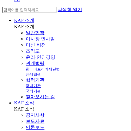
검색창 열기
KAF 소개
KAF
소개
일반현황
이사장 인사말
미션·비전
조직도
윤리·인권경영
관계법령
한ㆍ아프리카재단법
관계법령
협력기관
국내기관
국외기관
찾아오시는 길
KAF 소식
KAF
소식
공지사항
보도자료
언론보도