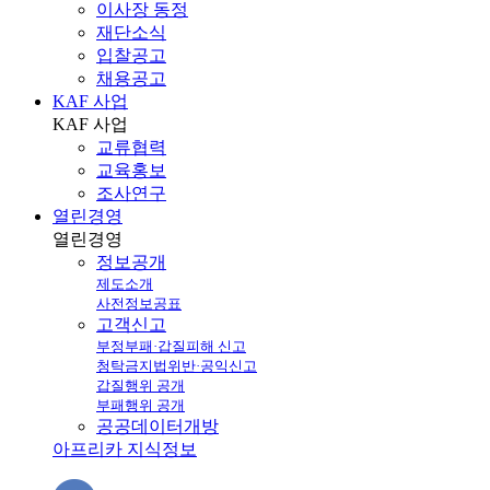
이사장 동정
재단소식
입찰공고
채용공고
KAF 사업
KAF
사업
교류협력
교육홍보
조사연구
열린경영
열린
경영
정보공개
제도소개
사전정보공표
고객신고
부정부패·갑질피해 신고
청탁금지법위반·공익신고
갑질행위 공개
부패행위 공개
공공데이터개방
아프리카 지식정보