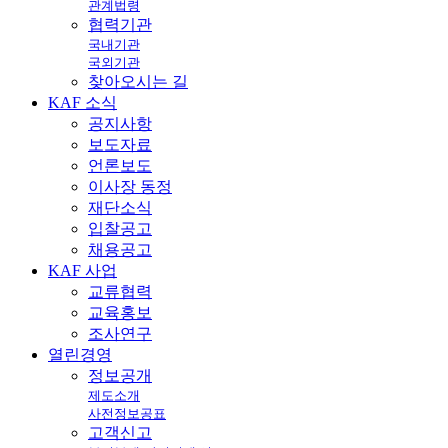
관계법령
협력기관
국내기관
국외기관
찾아오시는 길
KAF
소식
공지사항
보도자료
언론보도
이사장 동정
재단소식
입찰공고
채용공고
KAF
사업
교류협력
교육홍보
조사연구
열린
경영
정보공개
제도소개
사전정보공표
고객신고