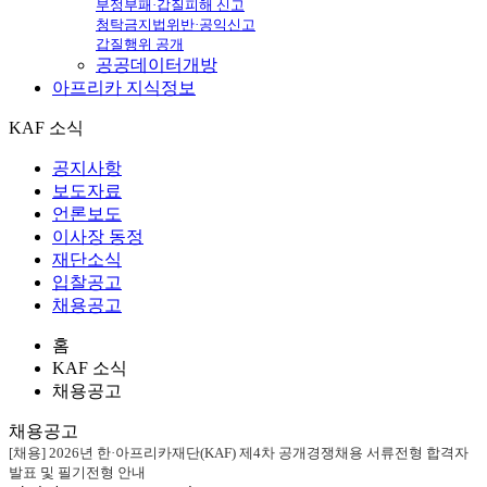
부정부패·갑질피해 신고
청탁금지법위반·공익신고
갑질행위 공개
공공데이터개방
아프리카
지식정보
KAF 소식
공지사항
보도자료
언론보도
이사장 동정
재단소식
입찰공고
채용공고
홈
KAF 소식
채용공고
채용공고
[채용] 2026년 한·아프리카재단(KAF) 제4차 공개경쟁채용 서류전형 합격자
발표 및 필기전형 안내