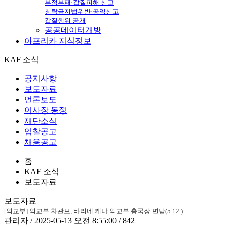
부정부패·갑질피해 신고
청탁금지법위반·공익신고
갑질행위 공개
공공데이터개방
아프리카
지식정보
KAF 소식
공지사항
보도자료
언론보도
이사장 동정
재단소식
입찰공고
채용공고
홈
KAF 소식
보도자료
보도자료
[외교부] 외교부 차관보, 바리네 케냐 외교부 총국장 면담(5.12.)
관리자 / 2025-05-13 오전 8:55:00 / 842