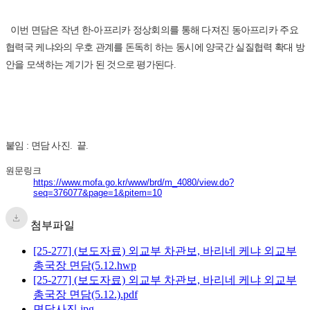
이번 면담은 작년 한-아프리카 정상회의를 통해 다져진 동아프리카 주요
협력국 케냐와의 우호 관계를 돈독히 하는 동시에 양국간 실질협력 확대 방
안을 모색하는 계기가 된 것으로 평가된다.
붙임 : 면담 사진. 끝.
원문링크
https://www.mofa.go.kr/www/brd/m_4080/view.do?
seq=376077&page=1&pitem=10
첨부파일
[25-277] (보도자료) 외교부 차관보, 바리네 케냐 외교부
총국장 면담(5.12.hwp
[25-277] (보도자료) 외교부 차관보, 바리네 케냐 외교부
총국장 면담(5.12.).pdf
면담사진.jpg