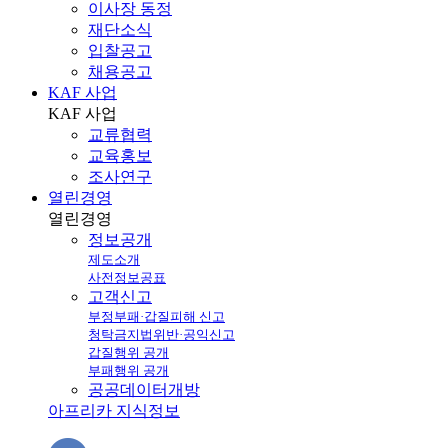
이사장 동정
재단소식
입찰공고
채용공고
KAF 사업
KAF
사업
교류협력
교육홍보
조사연구
열린경영
열린
경영
정보공개
제도소개
사전정보공표
고객신고
부정부패·갑질피해 신고
청탁금지법위반·공익신고
갑질행위 공개
부패행위 공개
공공데이터개방
아프리카 지식정보