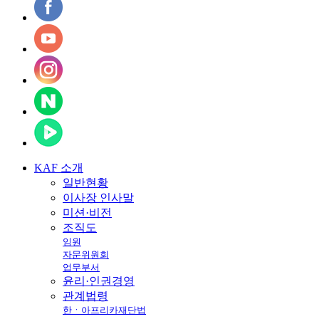
KAF
소개
일반현황
이사장 인사말
미션·비전
조직도
임원
자문위원회
업무부서
윤리·인권경영
관계법령
한ㆍ아프리카재단법