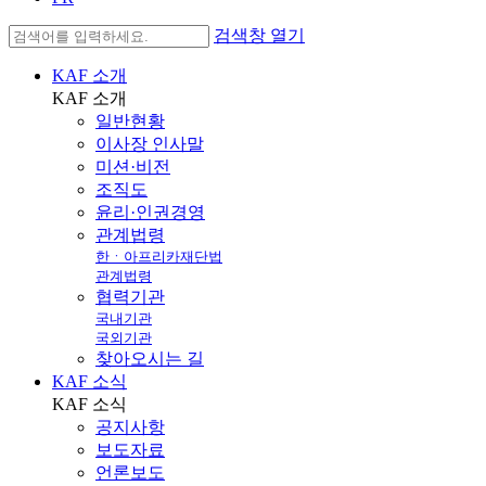
검색창 열기
KAF 소개
KAF
소개
일반현황
이사장 인사말
미션·비전
조직도
윤리·인권경영
관계법령
한ㆍ아프리카재단법
관계법령
협력기관
국내기관
국외기관
찾아오시는 길
KAF 소식
KAF
소식
공지사항
보도자료
언론보도