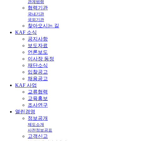
관계법령
협력기관
국내기관
국외기관
찾아오시는 길
KAF
소식
공지사항
보도자료
언론보도
이사장 동정
재단소식
입찰공고
채용공고
KAF
사업
교류협력
교육홍보
조사연구
열린
경영
정보공개
제도소개
사전정보공표
고객신고