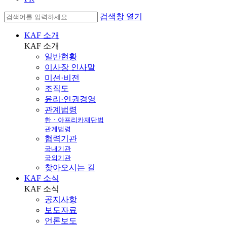
검색창 열기
KAF 소개
KAF
소개
일반현황
이사장 인사말
미션·비전
조직도
윤리·인권경영
관계법령
한ㆍ아프리카재단법
관계법령
협력기관
국내기관
국외기관
찾아오시는 길
KAF 소식
KAF
소식
공지사항
보도자료
언론보도