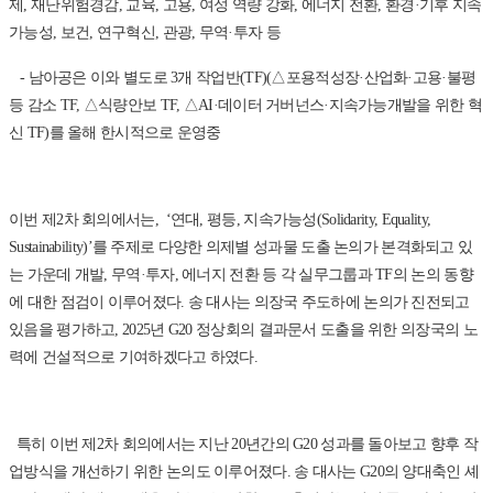
제, 재난위험경감, 교육, 고용, 여성 역량 강화, 에너지 전환, 환경·기후 지속
가능성, 보건, 연구혁신, 관광, 무역·투자 등
- 남아공은 이와 별도로 3개 작업반(TF)(△포용적성장·산업화·고용·불평
등 감소 TF, △식량안보 TF, △AI·데이터 거버넌스·지속가능개발을 위한 혁
신 TF)를 올해 한시적으로 운영중
이번 제2차 회의에서는, ‘연대, 평등, 지속가능성(Solidarity, Equality,
Sustainability)’를 주제로 다양한 의제별 성과물 도출 논의가 본격화되고 있
는 가운데 개발, 무역·투자, 에너지 전환 등 각 실무그룹과 TF의 논의 동향
에 대한 점검이 이루어졌다. 송 대사는 의장국 주도하에 논의가 진전되고
있음을 평가하고, 2025년 G20 정상회의 결과문서 도출을 위한 의장국의 노
력에 건설적으로 기여하겠다고 하였다.
특히 이번 제2차 회의에서는 지난 20년간의 G20 성과를 돌아보고 향후 작
업방식을 개선하기 위한 논의도 이루어졌다. 송 대사는 G20의 양대축인 셰