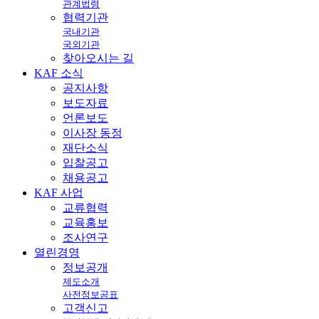
관계법령
협력기관
국내기관
국외기관
찾아오시는 길
KAF
소식
공지사항
보도자료
언론보도
이사장 동정
재단소식
입찰공고
채용공고
KAF
사업
교류협력
교육홍보
조사연구
열린
경영
정보공개
제도소개
사전정보공표
고객신고