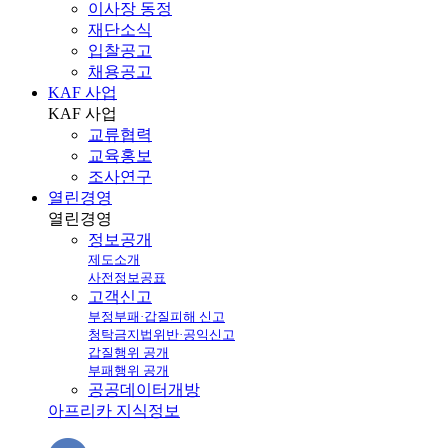
이사장 동정
재단소식
입찰공고
채용공고
KAF 사업
KAF
사업
교류협력
교육홍보
조사연구
열린경영
열린
경영
정보공개
제도소개
사전정보공표
고객신고
부정부패·갑질피해 신고
청탁금지법위반·공익신고
갑질행위 공개
부패행위 공개
공공데이터개방
아프리카 지식정보