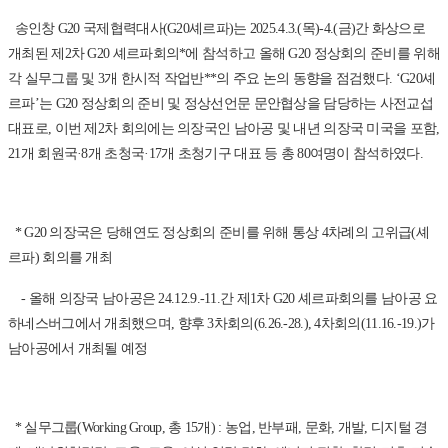
송인창 G20 국제협력대사(G20셰르파)는 2025.4.3.(목)-4.(금)간 화상으로
개최된 제2차 G20 셰르파회의*에 참석하고 올해 G20 정상회의 준비를 위해
각 실무그룹 및 3개 한시적 작업반**의 주요 논의 동향을 점검했다. ‘G20셰
르파’는 G20 정상회의 준비 및 정상선언문 문안협상을 담당하는 사전교섭
대표로, 이번 제2차 회의에는 의장국인 남아공 및 내년 의장국 미국을 포함,
21개 회원국·8개 초청국·17개 초청기구 대표 등 총 80여명이 참석하였다.
* G20 의장국은 당해연도 정상회의 준비를 위해 통상 4차례의 고위급(셰
르파) 회의를 개최
- 올해 의장국 남아공은 24.12.9.-11.간 제1차 G20 셰르파회의를 남아공 요
하네스버그에서 개최했으며, 향후 3차회의(6.26.-28.), 4차회의(11.16.-19.)가
남아공에서 개최될 예정
* 실무그룹(Working Group, 총 15개) : 농업, 반부패, 문화, 개발, 디지털 경