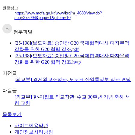
원문링크
https://www.mofa.go.kr/www/brd/m_4080/view.do?
seq=375994&page=1&pitem=10
첨부파일
[25-198](보도자료) 송인창 G20 국제협력대사 다자무역
강화를 위한 G20 협력 강조.pdf
[25-198](보도자료) 송인창 G20 국제협력대사 다자무역
강화를 위한 G20 협력 강조.hwp
이전글
[외교부] 경제외교조정관, 모로코 산업통상부 장관 면담
다음글
[외교부] 한-이집트 외교장관, 수교 30주년 기념 축하 서
한 교환
목록보기
사이트이용약관
개인정보처리방침