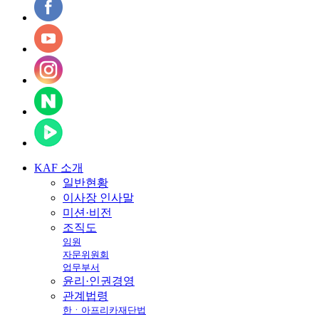
KAF
소개
일반현황
이사장 인사말
미션·비전
조직도
임원
자문위원회
업무부서
윤리·인권경영
관계법령
한ㆍ아프리카재단법