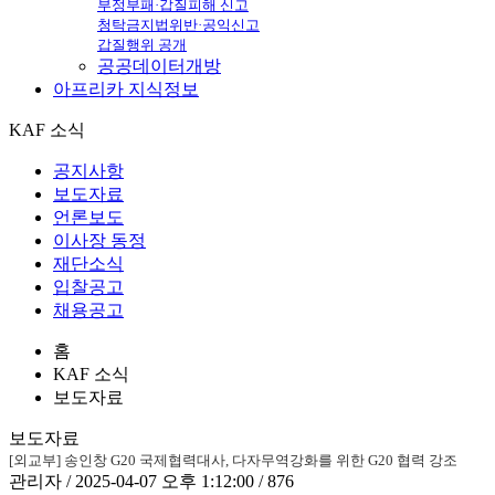
부정부패·갑질피해 신고
청탁금지법위반·공익신고
갑질행위 공개
공공데이터개방
아프리카
지식정보
KAF 소식
공지사항
보도자료
언론보도
이사장 동정
재단소식
입찰공고
채용공고
홈
KAF 소식
보도자료
보도자료
[외교부] 송인창 G20 국제협력대사, 다자무역강화를 위한 G20 협력 강조
관리자 / 2025-04-07 오후 1:12:00 / 876