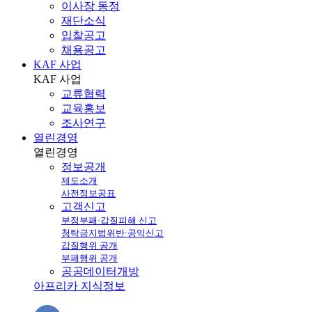
이사장 동정
재단소식
입찰공고
채용공고
KAF 사업
KAF
사업
교류협력
교육홍보
조사연구
열린경영
열린
경영
정보공개
제도소개
사전정보공표
고객신고
부정부패·갑질피해 신고
청탁금지법위반·공익신고
갑질행위 공개
부패행위 공개
공공데이터개방
아프리카 지식정보