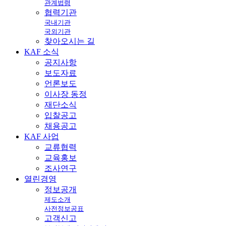
관계법령
협력기관
국내기관
국외기관
찾아오시는 길
KAF
소식
공지사항
보도자료
언론보도
이사장 동정
재단소식
입찰공고
채용공고
KAF
사업
교류협력
교육홍보
조사연구
열린
경영
정보공개
제도소개
사전정보공표
고객신고