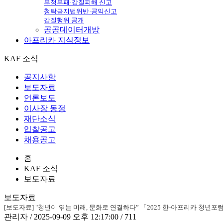
부정부패·갑질피해 신고
청탁금지법위반·공익신고
갑질행위 공개
공공데이터개방
아프리카
지식정보
KAF 소식
공지사항
보도자료
언론보도
이사장 동정
재단소식
입찰공고
채용공고
홈
KAF 소식
보도자료
보도자료
[보도자료] "청년이 엮는 미래, 문화로 연결하다” 「2025 한-아프리카 청년포럼」(9.
관리자 / 2025-09-09 오후 12:17:00 / 711