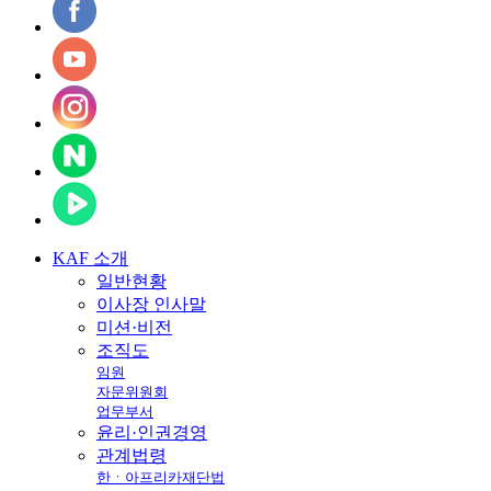
KAF
소개
일반현황
이사장 인사말
미션·비전
조직도
임원
자문위원회
업무부서
윤리·인권경영
관계법령
한ㆍ아프리카재단법