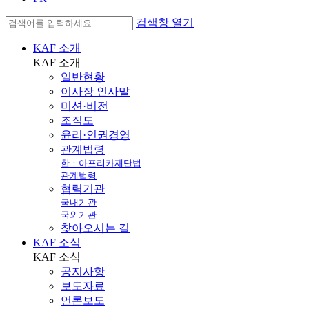
검색창 열기
KAF 소개
KAF
소개
일반현황
이사장 인사말
미션·비전
조직도
윤리·인권경영
관계법령
한ㆍ아프리카재단법
관계법령
협력기관
국내기관
국외기관
찾아오시는 길
KAF 소식
KAF
소식
공지사항
보도자료
언론보도