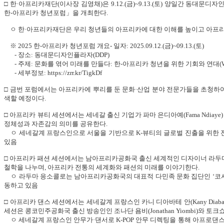
□ 한·아프리카재단(이사장 김영채)은 9.12.(금)~9.13.(토) 양일간 동대
한-아프리카 청년포럼」을 개최한다.
ㅇ 한·아프리카재단은 우리 청년들의 아프리카에 대한 이해를 높이고 아프리
※ 2025 한-아프리카 청년포럼 개요- 일자: 2025.09.12.(금)~09.13.(토)
- 장소: 동대문디자인플라자(DDP)
- 주제: 문화를 엮어 미래를 만들다: 한-아프리카 청년을 위한 기회와 연대(Weaving Cultures, Sh
- 세부정보: https://zrr.kr/TigkDf
□ 금번 포럼에서는 아프리카에 뿌리를 둔 문화·산업 분야 전문가들을 초청하여
색할 예정이다.
□ 아프리카 뷰티 세션에서는 세네갈 출신 기업가 파마 은디아예(Fama Ndiay
정체성과 자존감의 의미를 공유한다.
ㅇ 세네갈계 프랑스인으로 서울을 기반으로 K-뷰티의 글로벌 진출을 위한 전략 
있음
□ 아프리카 패션 세션에서는 남아프리카공화국 출신 세계적인 디자이너 라두마 응소콜로
철학을 나누며, 아프리카 전통의 세계화와 패션의 미래를 이야기한다.
ㅇ 라두마 응소콜로는 남아프리카공화국의 대표적 다민족 문화 집단인 ‘코사(Xhosa
동하고 있음
□ 아프리카 댄스 세션에서는 세네갈계 프랑스인 카니 디아바테 안(Kany Diaba
세션은 콩코민주공화국 출신 방송인인 조나단 욤비(Jonathan Yiombi)와 토
ㅇ 세네갈계 프랑스인 안무가·댄서로 K-POP 안무 디렉팅을 통해 아프로댄스(Af