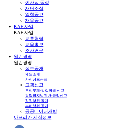
이사장 동정
재단소식
입찰공고
채용공고
KAF 사업
KAF
사업
교류협력
교육홍보
조사연구
열린경영
열린
경영
정보공개
제도소개
사전정보공표
고객신고
부정부패·갑질피해 신고
청탁금지법위반·공익신고
갑질행위 공개
부패행위 공개
공공데이터개방
아프리카 지식정보