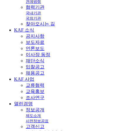
관계법령
협력기관
국내기관
국외기관
찾아오시는 길
KAF
소식
공지사항
보도자료
언론보도
이사장 동정
재단소식
입찰공고
채용공고
KAF
사업
교류협력
교육홍보
조사연구
열린
경영
정보공개
제도소개
사전정보공표
고객신고