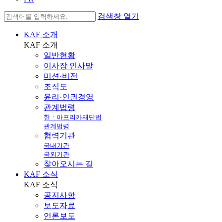
검색창 열기
KAF 소개
KAF
소개
일반현황
이사장 인사말
미션·비전
조직도
윤리·인권경영
관계법령
한ㆍ아프리카재단법
관계법령
협력기관
국내기관
국외기관
찾아오시는 길
KAF 소식
KAF
소식
공지사항
보도자료
언론보도