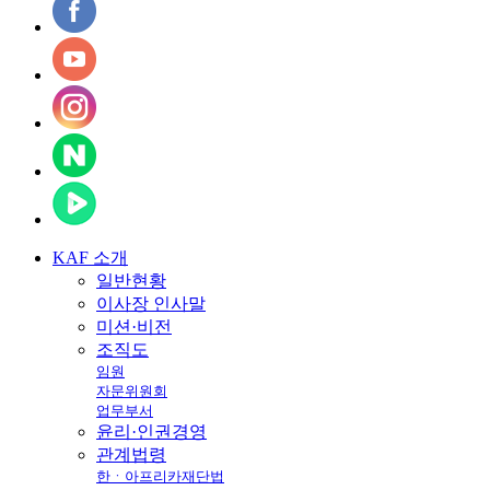
KAF
소개
일반현황
이사장 인사말
미션·비전
조직도
임원
자문위원회
업무부서
윤리·인권경영
관계법령
한ㆍ아프리카재단법