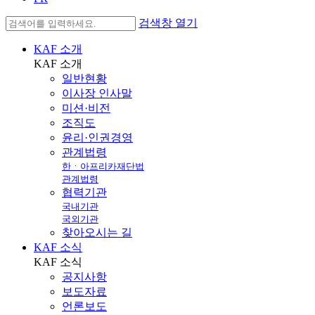
검색창 열기
KAF 소개
KAF
소개
일반현황
이사장 인사말
미션·비전
조직도
윤리·인권경영
관계법령
한ㆍ아프리카재단법
관계법령
협력기관
국내기관
국외기관
찾아오시는 길
KAF 소식
KAF
소식
공지사항
보도자료
언론보도