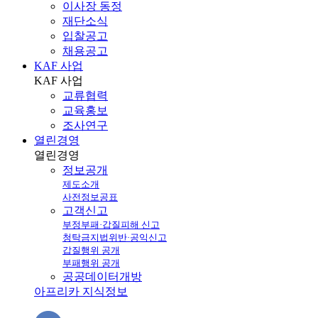
이사장 동정
재단소식
입찰공고
채용공고
KAF 사업
KAF
사업
교류협력
교육홍보
조사연구
열린경영
열린
경영
정보공개
제도소개
사전정보공표
고객신고
부정부패·갑질피해 신고
청탁금지법위반·공익신고
갑질행위 공개
부패행위 공개
공공데이터개방
아프리카 지식정보