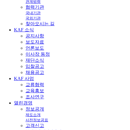
관계법령
협력기관
국내기관
국외기관
찾아오시는 길
KAF
소식
공지사항
보도자료
언론보도
이사장 동정
재단소식
입찰공고
채용공고
KAF
사업
교류협력
교육홍보
조사연구
열린
경영
정보공개
제도소개
사전정보공표
고객신고