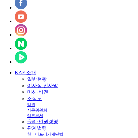
KAF
소개
일반현황
이사장 인사말
미션·비전
조직도
임원
자문위원회
업무부서
윤리·인권경영
관계법령
한ㆍ아프리카재단법