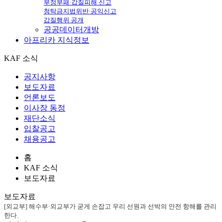
부정부패·갑질피해 신고
청탁금지법위반·공익신고
갑질행위 공개
공공데이터개방
아프리카
지식정보
KAF 소식
공지사항
보도자료
언론보도
이사장 동정
재단소식
입찰공고
채용공고
홈
KAF 소식
보도자료
보도자료
[외교부] 해수부·외교부가 굳게 손잡고 우리 선원과 선박의 안전 항해를 관리
한다.