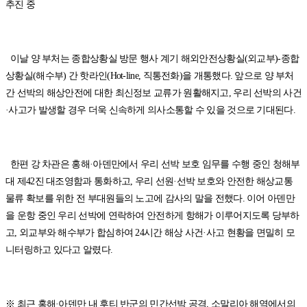
추진 중
이날 양 부처는 종합상황실 방문 행사 계기 해외안전상황실(외교부)-종합
상황실(해수부) 간 핫라인(Hot-line, 직통전화)을 개통했다. 앞으로 양 부처
간 선박의 해상안전에 대한 최신정보 교류가 원활해지고, 우리 선박의 사건
·사고가 발생할 경우 더욱 신속하게 의사소통할 수 있을 것으로 기대된다.
한편 강 차관은 홍해·아덴만에서 우리 선박 보호 임무를 수행 중인 청해부
대 제42진 대조영함과 통화하고, 우리 선원·선박 보호와 안전한 해상교통
물류 확보를 위한 전 부대원들의 노고에 감사의 말을 전했다. 이어 아덴만
을 운항 중인 우리 선박에 연락하여 안전하게 항해가 이루어지도록 당부하
고, 외교부와 해수부가 합심하여 24시간 해상 사건·사고 현황을 면밀히 모
니터링하고 있다고 알렸다.
※ 최근 홍해·아덴만 내 후티 반군의 민간선박 공격, 소말리아 해역에서의