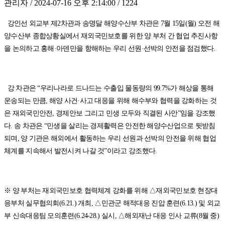
관리자 / 2024-07-16 오후 2:14:00 / 1224
강인선 외교부 제2차관과 송명달 해양수산부 차관은 7월 15일(월) 오전 해
양수산부 종합상황실에서 재외국민보호를 위한 양 부처 간 협업 추진사항
을 논의하고 홍해·아덴만을 항해하는 우리 선원·선박의 안전을 점검했다.
강 차관은 “우리나라로 드나드는 수출입 물동량의 99.7%가 해상을 통해
운송되는 만큼, 해양 사건·사고 대응을 위해 해수부와 협력을 강화하는 것
은 재외국민안전, 경제안보 그리고 민생 모두와 직결된 사안”임을 강조했
다. 송 차관은 “민생을 살리는 경제활력은 안전한 해양수산업으로 뒷받침
되며, 양 기관은 해외에서 활동하는 우리 선원과 선박의 안전을 위해 협업
체계를 지속해서 발전시켜 나갈 것”이라고 강조했다.
※ 양 부처는 재외국민보호 협력체계 강화를 위해 △재외국민보호 현장대
응부처 실무협의회(6.21.) 개최, △민관군 해적대응 진압 훈련(6.13.) 및 외교
부 신속대응팀 모의훈련(6.24-28.) 실시, △해외재난 대응 인사 교류(8월 중)