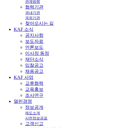
관계법령
협력기관
국내기관
국외기관
찾아오시는 길
KAF
소식
공지사항
보도자료
언론보도
이사장 동정
재단소식
입찰공고
채용공고
KAF
사업
교류협력
교육홍보
조사연구
열린
경영
정보공개
제도소개
사전정보공표
고객신고