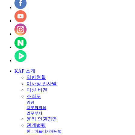
KAF
소개
일반현황
이사장 인사말
미션·비전
조직도
임원
자문위원회
업무부서
윤리·인권경영
관계법령
한ㆍ아프리카재단법