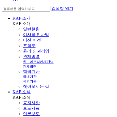
검색창 열기
KAF 소개
KAF
소개
일반현황
이사장 인사말
미션·비전
조직도
윤리·인권경영
관계법령
한ㆍ아프리카재단법
관계법령
협력기관
국내기관
국외기관
찾아오시는 길
KAF 소식
KAF
소식
공지사항
보도자료
언론보도