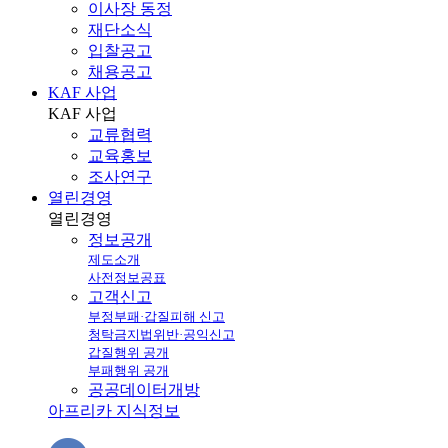
이사장 동정
재단소식
입찰공고
채용공고
KAF 사업
KAF
사업
교류협력
교육홍보
조사연구
열린경영
열린
경영
정보공개
제도소개
사전정보공표
고객신고
부정부패·갑질피해 신고
청탁금지법위반·공익신고
갑질행위 공개
부패행위 공개
공공데이터개방
아프리카 지식정보