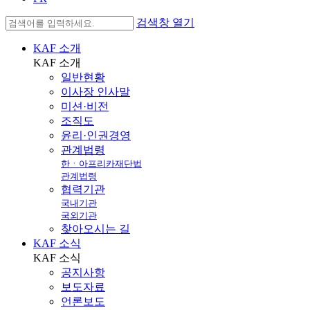
검색창 열기
KAF 소개
KAF
소개
일반현황
이사장 인사말
미션·비전
조직도
윤리·인권경영
관계법령
한ㆍ아프리카재단법
관계법령
협력기관
국내기관
국외기관
찾아오시는 길
KAF 소식
KAF
소식
공지사항
보도자료
언론보도