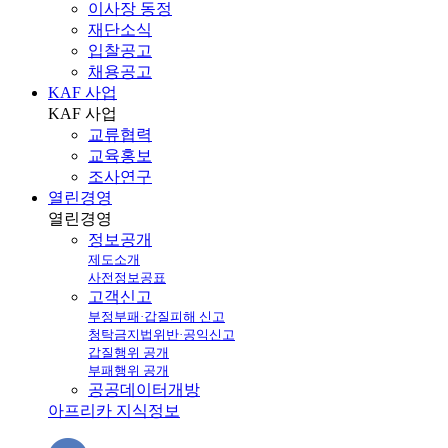
이사장 동정
재단소식
입찰공고
채용공고
KAF 사업
KAF
사업
교류협력
교육홍보
조사연구
열린경영
열린
경영
정보공개
제도소개
사전정보공표
고객신고
부정부패·갑질피해 신고
청탁금지법위반·공익신고
갑질행위 공개
부패행위 공개
공공데이터개방
아프리카 지식정보