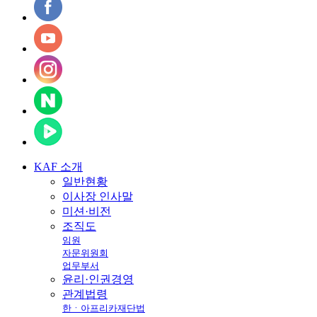
KAF
소개
일반현황
이사장 인사말
미션·비전
조직도
임원
자문위원회
업무부서
윤리·인권경영
관계법령
한ㆍ아프리카재단법