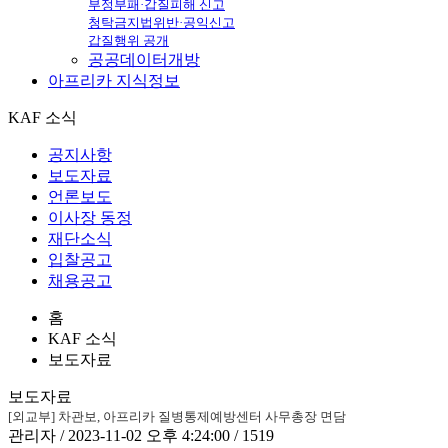
부정부패·갑질피해 신고
청탁금지법위반·공익신고
갑질행위 공개
공공데이터개방
아프리카
지식정보
KAF 소식
공지사항
보도자료
언론보도
이사장 동정
재단소식
입찰공고
채용공고
홈
KAF 소식
보도자료
보도자료
[외교부] 차관보, 아프리카 질병통제예방센터 사무총장 면담
관리자 / 2023-11-02 오후 4:24:00 / 1519