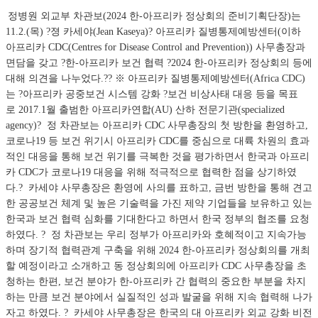
정병원 외교부 차관보(2024 한-아프리카 정상회의 준비기획단장)는
11.2.(목) ?졍 카세야(Jean Kaseya)? 아프리카 질병통제예방센터(이하
아프리카 CDC(Centres for Disease Control and Prevention)) 사무총장과
면담을 갖고 ?한-아프리카 보건 협력 ?2024 한-아프리카 정상회의 등에
대해 의견을 나누었다.?? ※ 아프리카 질병통제예방센터(Africa CDC)
는 ?아프리카 공중보건 시스템 강화 ?보건 비상사태 대응 등을 목표
로 2017.1월 출범한 아프리카연합(AU) 산하 전문기관(specialized
agency)? 정 차관보는 아프리카 CDC 사무총장의 첫 방한을 환영하고,
코로나19 등 보건 위기시 아프리카 CDC를 중심으로 대륙 차원의 효과
적인 대응을 통해 보건 위기를 극복한 것을 평가하면서 한국과 아프리
카 CDC가 코로나19 대응을 위해 적극적으로 협력한 점을 상기하였
다.? 카세야 사무총장은 환영에 사의를 표하고, 금번 방한을 통해 견고
한 공공보건 체계 및 높은 기술력을 가진 제약 기업들을 보유하고 있는
한국과 보건 협력 심화를 기대한다고 하면서 한국 정부의 협조를 요청
하였다. ? 정 차관보는 우리 정부가 아프리카와 호혜적이고 지속가능
하며 장기적 협력관계 구축을 위해 2024 한-아프리카 정상회의를 개최
할 예정이라고 소개하고 동 정상회의에 아프리카 CDC 사무총장을 초
청하는 한편, 보건 분야가 한-아프리카 간 협력의 중요한 부분을 차지
하는 만큼 보건 분야에서 실질적인 성과 발굴을 위해 지속 협력해 나가
자고 하였다. ? 카세야 사무총장은 한국의 대 아프리카 외교 강화 비전