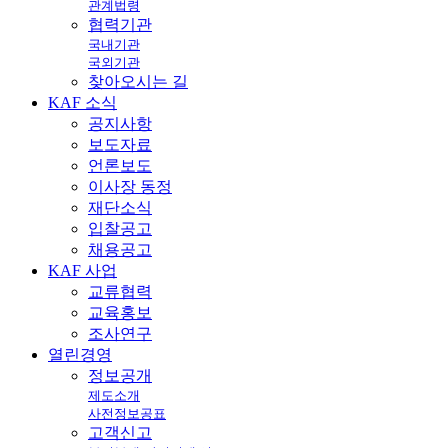
관계법령
협력기관
국내기관
국외기관
찾아오시는 길
KAF
소식
공지사항
보도자료
언론보도
이사장 동정
재단소식
입찰공고
채용공고
KAF
사업
교류협력
교육홍보
조사연구
열린
경영
정보공개
제도소개
사전정보공표
고객신고