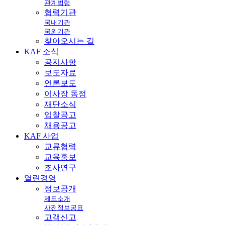
관계법령
협력기관
국내기관
국외기관
찾아오시는 길
KAF
소식
공지사항
보도자료
언론보도
이사장 동정
재단소식
입찰공고
채용공고
KAF
사업
교류협력
교육홍보
조사연구
열린
경영
정보공개
제도소개
사전정보공표
고객신고