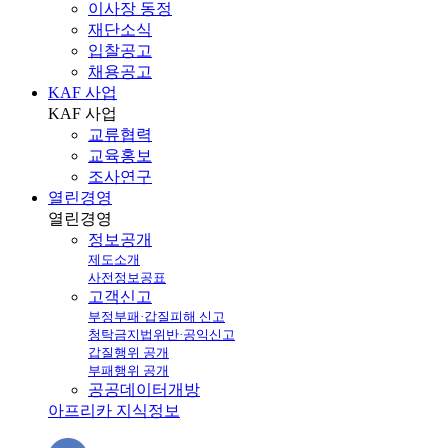
이사장 동정
재단소식
입찰공고
채용공고
KAF 사업
KAF
사업
교류협력
교육홍보
조사연구
열린경영
열린
경영
정보공개
제도소개
사전정보공표
고객신고
부정부패·갑질피해 신고
청탁금지법위반·공익신고
갑질행위 공개
부패행위 공개
공공데이터개방
아프리카 지식정보