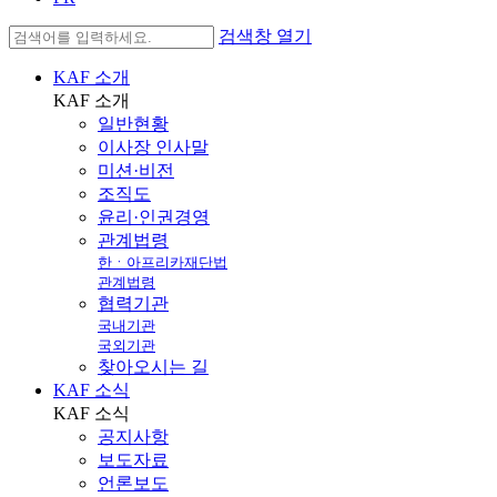
검색창 열기
KAF 소개
KAF
소개
일반현황
이사장 인사말
미션·비전
조직도
윤리·인권경영
관계법령
한ㆍ아프리카재단법
관계법령
협력기관
국내기관
국외기관
찾아오시는 길
KAF 소식
KAF
소식
공지사항
보도자료
언론보도