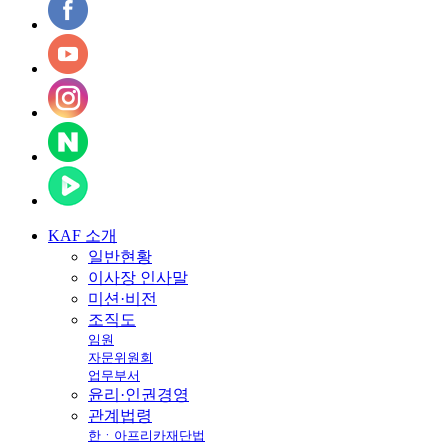
KAF
소개
일반현황
이사장 인사말
미션·비전
조직도
임원
자문위원회
업무부서
윤리·인권경영
관계법령
한ㆍ아프리카재단법