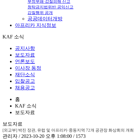
부정부패·갑질피해 신고
청탁금지법위반·공익신고
갑질행위 공개
공공데이터개방
아프리카
지식정보
KAF 소식
공지사항
보도자료
언론보도
이사장 동정
재단소식
입찰공고
채용공고
홈
KAF 소식
보도자료
보도자료
[외교부] 박진 장관, 유럽 및 아프리카·중동지역 72개 공관장 화상회의 개최
관리자 / 2023-10-20 오후 1:08:00 / 1573