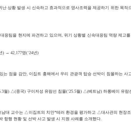
 상황 발생 시 신속하고 효과적으로 영사조력을 제공하기 위한 목적으로 9.
신속대응팀을 현지에 파견하고 있으며, 위기 상황별 신속대응팀 역량 제고를
 → 42,177명(‘24년)
있는 점을 감안, 이집트 홍해에서 우리 관광객 탑승 선박이 침몰하는 사
.3월)
△
(중국) 구이저성 유람선 침몰(‘25.5월)
△
(
베트남) 하롱베이 유람선 
호남대 교수는 △이집트의 치안*테러 환경을 평가하고 △대사관의 현장조치
 항행 현황 및 선박 사고 발생 시 지원 사례를 소개했다.