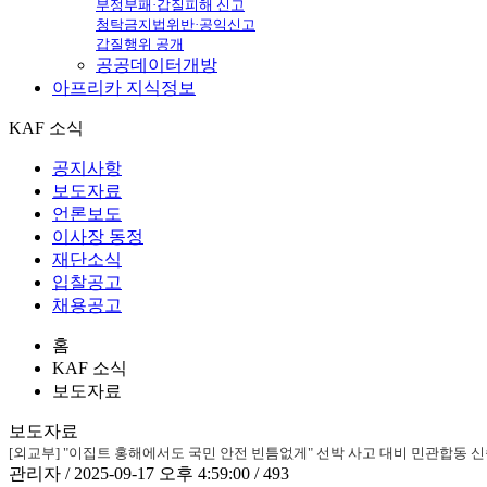
부정부패·갑질피해 신고
청탁금지법위반·공익신고
갑질행위 공개
공공데이터개방
아프리카
지식정보
KAF 소식
공지사항
보도자료
언론보도
이사장 동정
재단소식
입찰공고
채용공고
홈
KAF 소식
보도자료
보도자료
[외교부] "이집트 홍해에서도 국민 안전 빈틈없게" 선박 사고 대비 민관합동
관리자 / 2025-09-17 오후 4:59:00 / 493