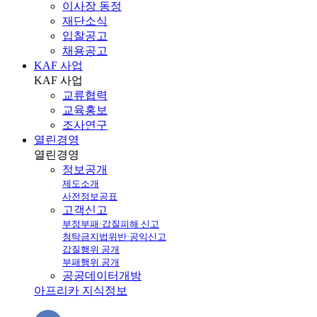
이사장 동정
재단소식
입찰공고
채용공고
KAF 사업
KAF
사업
교류협력
교육홍보
조사연구
열린경영
열린
경영
정보공개
제도소개
사전정보공표
고객신고
부정부패·갑질피해 신고
청탁금지법위반·공익신고
갑질행위 공개
부패행위 공개
공공데이터개방
아프리카 지식정보