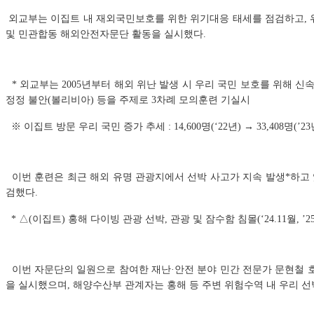
외교부는 이집트 내 재외국민보호를 위한 위기대응 태세를 점검하고, 위난
및 민관합동 해외안전자문단 활동을 실시했다.
* 외교부는 2005년부터 해외 위난 발생 시 우리 국민 보호를 위해 
정정 불안(볼리비아) 등을 주제로 3차례 모의훈련 기실시
※ 이집트 방문 우리 국민 증가 추세 : 14,600명(‘22년) → 33,408명(’23년)
이번 훈련은 최근 해외 유명 관광지에서 선박 사고가 지속 발생*하고 
검했다.
*
△
(이집트) 홍해 다이빙 관광 선박, 관광 및 잠수함 침몰(‘24.11월, ’25
이번 자문단의 일원으로 참여한 재난·안전 분야 민간 전문가 문현철 
을 실시했으며, 해양수산부 관계자는 홍해 등 주변 위험수역 내 우리 선박