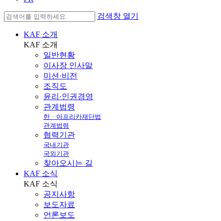
검색창 열기
KAF 소개
KAF
소개
일반현황
이사장 인사말
미션·비전
조직도
윤리·인권경영
관계법령
한ㆍ아프리카재단법
관계법령
협력기관
국내기관
국외기관
찾아오시는 길
KAF 소식
KAF
소식
공지사항
보도자료
언론보도