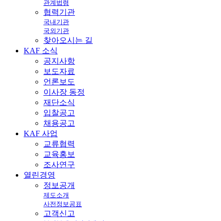
관계법령
협력기관
국내기관
국외기관
찾아오시는 길
KAF
소식
공지사항
보도자료
언론보도
이사장 동정
재단소식
입찰공고
채용공고
KAF
사업
교류협력
교육홍보
조사연구
열린
경영
정보공개
제도소개
사전정보공표
고객신고