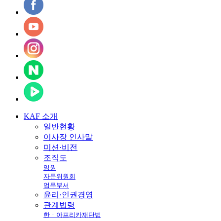
KAF
소개
일반현황
이사장 인사말
미션·비전
조직도
임원
자문위원회
업무부서
윤리·인권경영
관계법령
한ㆍ아프리카재단법