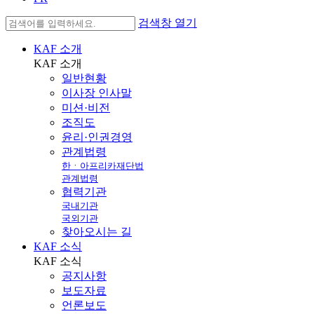
검색창 열기
KAF 소개
KAF
소개
일반현황
이사장 인사말
미션·비전
조직도
윤리·인권경영
관계법령
한ㆍ아프리카재단법
관계법령
협력기관
국내기관
국외기관
찾아오시는 길
KAF 소식
KAF
소식
공지사항
보도자료
언론보도