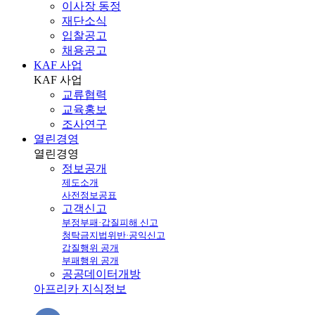
이사장 동정
재단소식
입찰공고
채용공고
KAF 사업
KAF
사업
교류협력
교육홍보
조사연구
열린경영
열린
경영
정보공개
제도소개
사전정보공표
고객신고
부정부패·갑질피해 신고
청탁금지법위반·공익신고
갑질행위 공개
부패행위 공개
공공데이터개방
아프리카 지식정보