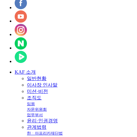
KAF
소개
일반현황
이사장 인사말
미션·비전
조직도
임원
자문위원회
업무부서
윤리·인권경영
관계법령
한ㆍ아프리카재단법