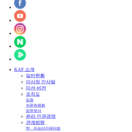
KAF
소개
일반현황
이사장 인사말
미션·비전
조직도
임원
자문위원회
업무부서
윤리·인권경영
관계법령
한ㆍ아프리카재단법