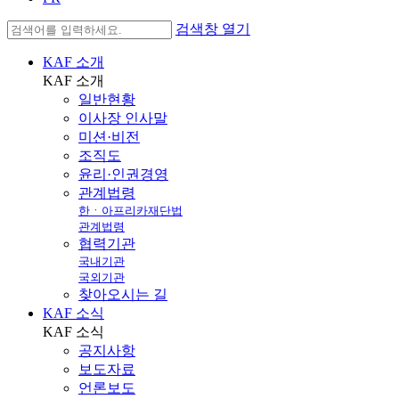
검색창 열기
KAF 소개
KAF
소개
일반현황
이사장 인사말
미션·비전
조직도
윤리·인권경영
관계법령
한ㆍ아프리카재단법
관계법령
협력기관
국내기관
국외기관
찾아오시는 길
KAF 소식
KAF
소식
공지사항
보도자료
언론보도