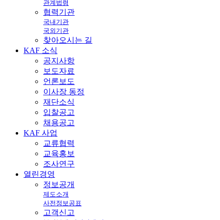
관계법령
협력기관
국내기관
국외기관
찾아오시는 길
KAF
소식
공지사항
보도자료
언론보도
이사장 동정
재단소식
입찰공고
채용공고
KAF
사업
교류협력
교육홍보
조사연구
열린
경영
정보공개
제도소개
사전정보공표
고객신고