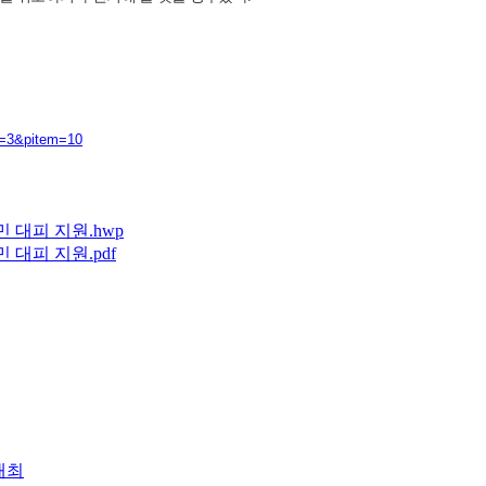
e=3&pitem=10
민 대피 지원.hwp
 대피 지원.pdf
개최