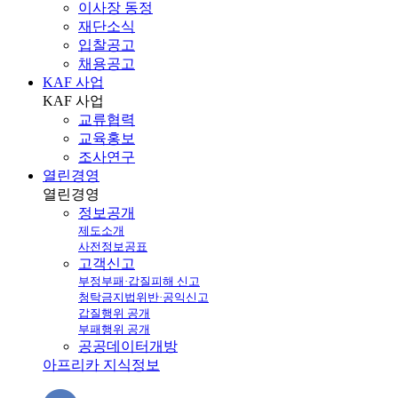
이사장 동정
재단소식
입찰공고
채용공고
KAF 사업
KAF
사업
교류협력
교육홍보
조사연구
열린경영
열린
경영
정보공개
제도소개
사전정보공표
고객신고
부정부패·갑질피해 신고
청탁금지법위반·공익신고
갑질행위 공개
부패행위 공개
공공데이터개방
아프리카 지식정보