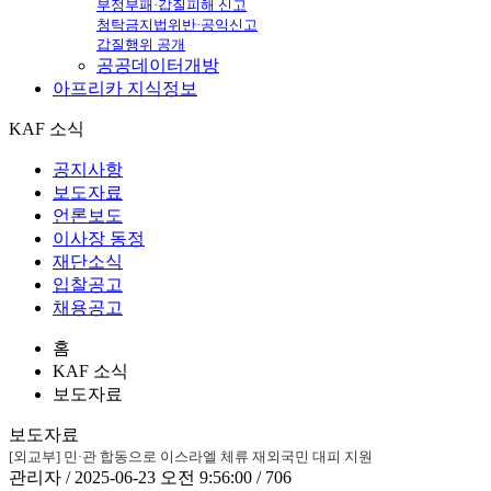
부정부패·갑질피해 신고
청탁금지법위반·공익신고
갑질행위 공개
공공데이터개방
아프리카
지식정보
KAF 소식
공지사항
보도자료
언론보도
이사장 동정
재단소식
입찰공고
채용공고
홈
KAF 소식
보도자료
보도자료
[외교부] 민·관 합동으로 이스라엘 체류 재외국민 대피 지원
관리자 / 2025-06-23 오전 9:56:00 / 706