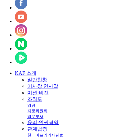
KAF
소개
일반현황
이사장 인사말
미션·비전
조직도
임원
자문위원회
업무부서
윤리·인권경영
관계법령
한ㆍ아프리카재단법