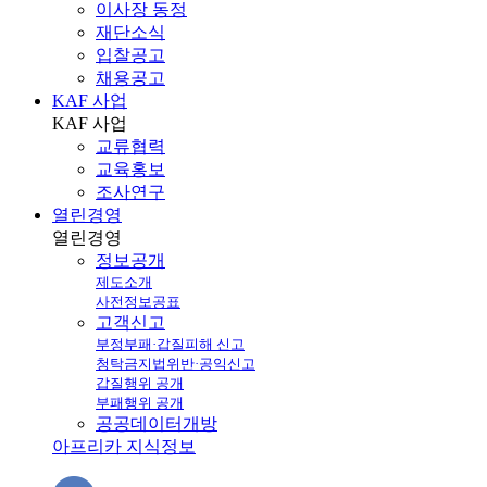
이사장 동정
재단소식
입찰공고
채용공고
KAF 사업
KAF
사업
교류협력
교육홍보
조사연구
열린경영
열린
경영
정보공개
제도소개
사전정보공표
고객신고
부정부패·갑질피해 신고
청탁금지법위반·공익신고
갑질행위 공개
부패행위 공개
공공데이터개방
아프리카 지식정보