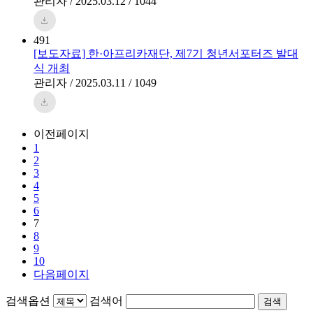
관리자 / 2025.03.12 / 1044
491
[보도자료] 한·아프리카재단, 제7기 청년서포터즈 발대
식 개최
관리자 / 2025.03.11 / 1049
이전페이지
1
2
3
4
5
6
7
8
9
10
다음페이지
검색옵션
검색어
검색