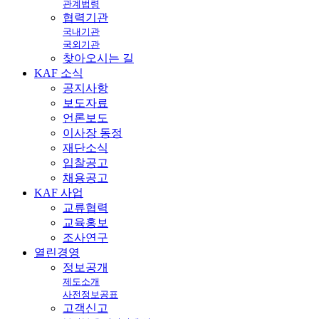
관계법령
협력기관
국내기관
국외기관
찾아오시는 길
KAF
소식
공지사항
보도자료
언론보도
이사장 동정
재단소식
입찰공고
채용공고
KAF
사업
교류협력
교육홍보
조사연구
열린
경영
정보공개
제도소개
사전정보공표
고객신고