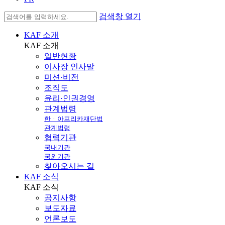
검색창 열기
KAF 소개
KAF
소개
일반현황
이사장 인사말
미션·비전
조직도
윤리·인권경영
관계법령
한ㆍ아프리카재단법
관계법령
협력기관
국내기관
국외기관
찾아오시는 길
KAF 소식
KAF
소식
공지사항
보도자료
언론보도