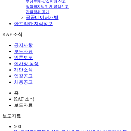
부정부패·갑질피해 신고
청탁금지법위반·공익신고
갑질행위 공개
공공데이터개방
아프리카
지식정보
KAF 소식
공지사항
보도자료
언론보도
이사장 동정
재단소식
입찰공고
채용공고
홈
KAF 소식
보도자료
보도자료
500