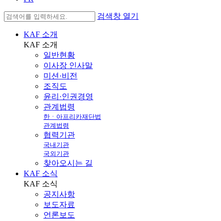
검색창 열기
KAF 소개
KAF
소개
일반현황
이사장 인사말
미션·비전
조직도
윤리·인권경영
관계법령
한ㆍ아프리카재단법
관계법령
협력기관
국내기관
국외기관
찾아오시는 길
KAF 소식
KAF
소식
공지사항
보도자료
언론보도