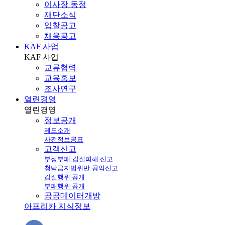
이사장 동정
재단소식
입찰공고
채용공고
KAF 사업
KAF
사업
교류협력
교육홍보
조사연구
열린경영
열린
경영
정보공개
제도소개
사전정보공표
고객신고
부정부패·갑질피해 신고
청탁금지법위반·공익신고
갑질행위 공개
부패행위 공개
공공데이터개방
아프리카 지식정보