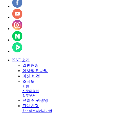
KAF
소개
일반현황
이사장 인사말
미션·비전
조직도
임원
자문위원회
업무부서
윤리·인권경영
관계법령
한ㆍ아프리카재단법