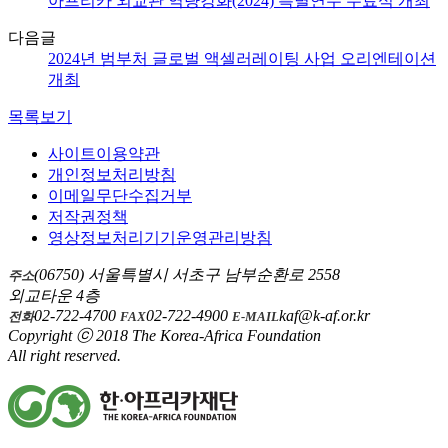
아프리카 외교관 역량강화(2024) 특별연수 수료식 개최
다음글
2024년 범부처 글로벌 액셀러레이팅 사업 오리엔테이션
개최
목록보기
사이트이용약관
개인정보처리방침
이메일무단수집거부
저작권정책
영상정보처리기기운영관리방침
(06750) 서울특별시 서초구 남부순환로 2558
주소
외교타운 4층
02-722-4700
02-722-4900
kaf@k-af.or.kr
전화
FAX
E-MAIL
Copyright ⓒ 2018 The Korea-Africa Foundation
All right reserved.