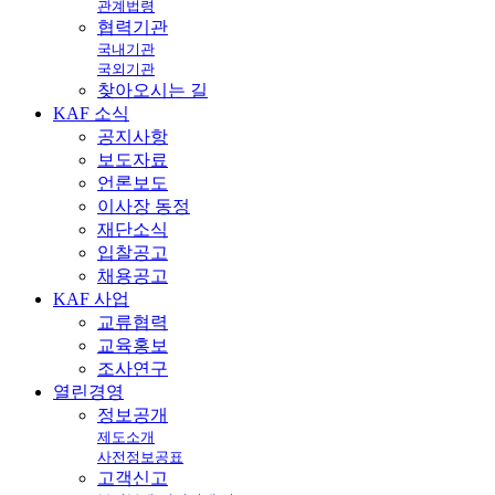
관계법령
협력기관
국내기관
국외기관
찾아오시는 길
KAF
소식
공지사항
보도자료
언론보도
이사장 동정
재단소식
입찰공고
채용공고
KAF
사업
교류협력
교육홍보
조사연구
열린
경영
정보공개
제도소개
사전정보공표
고객신고