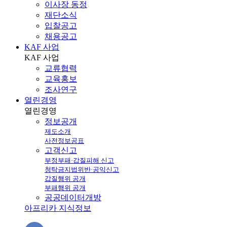
이사장 동정
재단소식
입찰공고
채용공고
KAF 사업
KAF
사업
교류협력
교육홍보
조사연구
열린경영
열린
경영
정보공개
제도소개
사전정보공표
고객신고
부정부패·갑질피해 신고
청탁금지법위반·공익신고
갑질행위 공개
부패행위 공개
공공데이터개방
아프리카 지식정보