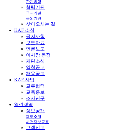
관계법령
협력기관
국내기관
국외기관
찾아오시는 길
KAF
소식
공지사항
보도자료
언론보도
이사장 동정
재단소식
입찰공고
채용공고
KAF
사업
교류협력
교육홍보
조사연구
열린
경영
정보공개
제도소개
사전정보공표
고객신고