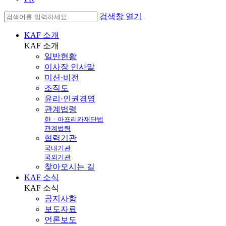
검색창 열기
KAF 소개
KAF
소개
일반현황
이사장 인사말
미션·비전
조직도
윤리·인권경영
관계법령
한ㆍ아프리카재단법
관계법령
협력기관
국내기관
국외기관
찾아오시는 길
KAF 소식
KAF
소식
공지사항
보도자료
언론보도