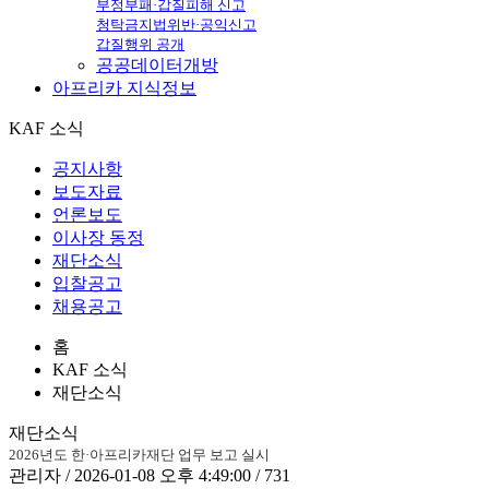
부정부패·갑질피해 신고
청탁금지법위반·공익신고
갑질행위 공개
공공데이터개방
아프리카
지식정보
KAF 소식
공지사항
보도자료
언론보도
이사장 동정
재단소식
입찰공고
채용공고
홈
KAF 소식
재단소식
재단소식
2026년도 한·아프리카재단 업무 보고 실시
관리자 / 2026-01-08 오후 4:49:00 / 731