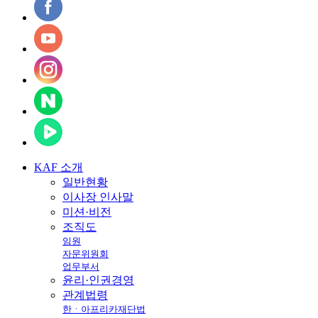
KAF
소개
일반현황
이사장 인사말
미션·비전
조직도
임원
자문위원회
업무부서
윤리·인권경영
관계법령
한ㆍ아프리카재단법