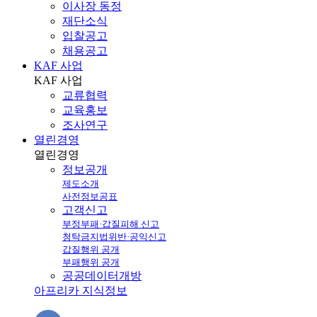
이사장 동정
재단소식
입찰공고
채용공고
KAF 사업
KAF
사업
교류협력
교육홍보
조사연구
열린경영
열린
경영
정보공개
제도소개
사전정보공표
고객신고
부정부패·갑질피해 신고
청탁금지법위반·공익신고
갑질행위 공개
부패행위 공개
공공데이터개방
아프리카 지식정보