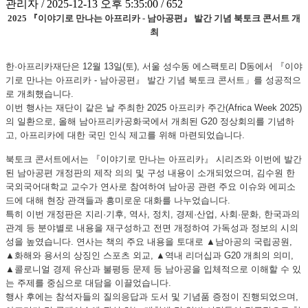
관리자 / 2025-12-13 오후 5:35:00 / 652
2025 『이야기로 만나는 아프리카 - 남아공편』 발간 기념 북토크 콘서트 개
최
한·아프리카재단은 12월 13일(토), 서울 성수동 에스팩토리 D동에서 『이야
기로 만나는 아프리카 - 남아공편』 발간 기념 북토크 콘서트」를 성공적으
로 개최했습니다.
이번 행사는 재단이 같은 날 주최한 2025 아프리카 주간(Africa Week 2025)
의 일환으로, 올해 남아프리카공화국에서 개최된 G20 정상회의를 기념하
고, 아프리카에 대한 국민 인식 제고를 위해 마련되었습니다.
북토크 콘서트에서는 『이야기로 만나는 아프리카』 시리즈와 이번에 발간
된 남아공편 개정판의 제작 의의 및 구성 내용이 소개되었으며, 김수원 한
국외국어대학교 교수가 연사로 참여하여 남아공 관련 주요 이슈와 에피소
드에 대해 현장 관객들과 흥미로운 대화를 나누었습니다.
특히 이번 개정판은 지리·기후, 역사, 정치, 경제·산업, 사회·문화, 한국과의
관계 등 분야별로 내용을 재구성하고 전면 개정하여 가독성과 정보의 시의
성을 높였습니다. 연사는 책의 주요 내용을 토대로 ▲남아공의 국립공원,
▲화해와 용서의 상징인 스포츠 외교, ▲역내 리더십과 G20 개최의 의미,
▲콜로니얼 경제 유산과 불평등 문제 등 남아공을 입체적으로 이해할 수 있
는 주제를 중심으로 대담을 이끌었습니다.
행사 후에는 참석자들의 질의응답과 도서 및 기념품 증정이 진행되었으며,