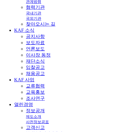
관계법령
협력기관
국내기관
국외기관
찾아오시는 길
KAF
소식
공지사항
보도자료
언론보도
이사장 동정
재단소식
입찰공고
채용공고
KAF
사업
교류협력
교육홍보
조사연구
열린
경영
정보공개
제도소개
사전정보공표
고객신고