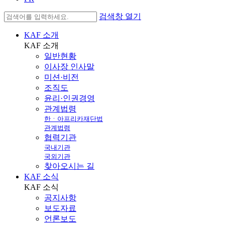
검색창 열기
KAF 소개
KAF
소개
일반현황
이사장 인사말
미션·비전
조직도
윤리·인권경영
관계법령
한ㆍ아프리카재단법
관계법령
협력기관
국내기관
국외기관
찾아오시는 길
KAF 소식
KAF
소식
공지사항
보도자료
언론보도