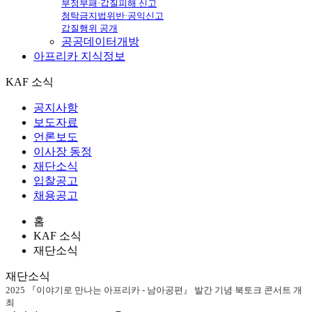
부정부패·갑질피해 신고
청탁금지법위반·공익신고
갑질행위 공개
공공데이터개방
아프리카
지식정보
KAF 소식
공지사항
보도자료
언론보도
이사장 동정
재단소식
입찰공고
채용공고
홈
KAF 소식
재단소식
재단소식
2025 『이야기로 만나는 아프리카 - 남아공편』 발간 기념 북토크 콘서트 개
최