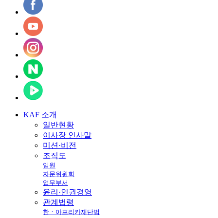
KAF
소개
일반현황
이사장 인사말
미션·비전
조직도
임원
자문위원회
업무부서
윤리·인권경영
관계법령
한ㆍ아프리카재단법