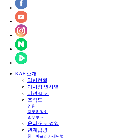
KAF
소개
일반현황
이사장 인사말
미션·비전
조직도
임원
자문위원회
업무부서
윤리·인권경영
관계법령
한ㆍ아프리카재단법