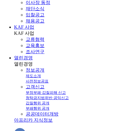
이사장 동정
재단소식
입찰공고
채용공고
KAF 사업
KAF
사업
교류협력
교육홍보
조사연구
열린경영
열린
경영
정보공개
제도소개
사전정보공표
고객신고
부정부패·갑질피해 신고
청탁금지법위반·공익신고
갑질행위 공개
부패행위 공개
공공데이터개방
아프리카 지식정보