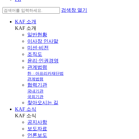
검색창 열기
KAF 소개
KAF
소개
일반현황
이사장 인사말
미션·비전
조직도
윤리·인권경영
관계법령
한ㆍ아프리카재단법
관계법령
협력기관
국내기관
국외기관
찾아오시는 길
KAF 소식
KAF
소식
공지사항
보도자료
언론보도