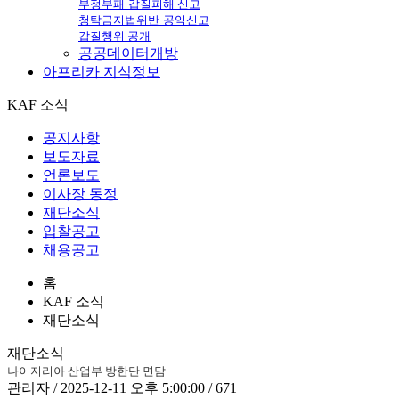
부정부패·갑질피해 신고
청탁금지법위반·공익신고
갑질행위 공개
공공데이터개방
아프리카
지식정보
KAF 소식
공지사항
보도자료
언론보도
이사장 동정
재단소식
입찰공고
채용공고
홈
KAF 소식
재단소식
재단소식
나이지리아 산업부 방한단 면담
관리자 / 2025-12-11 오후 5:00:00 / 671