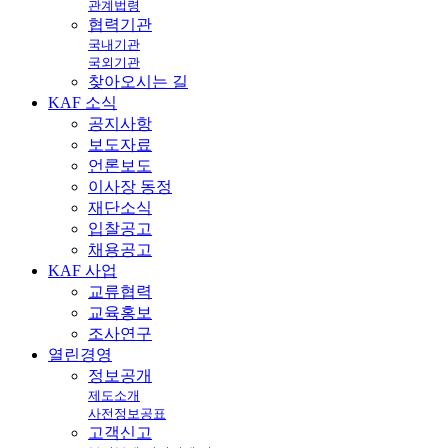
관계법령
협력기관
국내기관
국외기관
찾아오시는 길
KAF
소식
공지사항
보도자료
언론보도
이사장 동정
재단소식
입찰공고
채용공고
KAF
사업
교류협력
교육홍보
조사연구
열린
경영
정보공개
제도소개
사전정보공표
고객신고