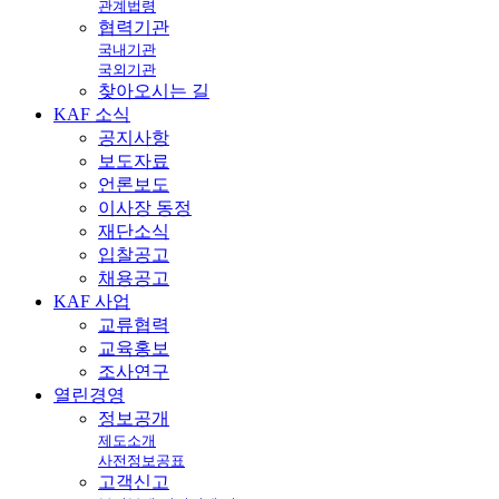
관계법령
협력기관
국내기관
국외기관
찾아오시는 길
KAF
소식
공지사항
보도자료
언론보도
이사장 동정
재단소식
입찰공고
채용공고
KAF
사업
교류협력
교육홍보
조사연구
열린
경영
정보공개
제도소개
사전정보공표
고객신고