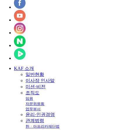
KAF
소개
일반현황
이사장 인사말
미션·비전
조직도
임원
자문위원회
업무부서
윤리·인권경영
관계법령
한ㆍ아프리카재단법