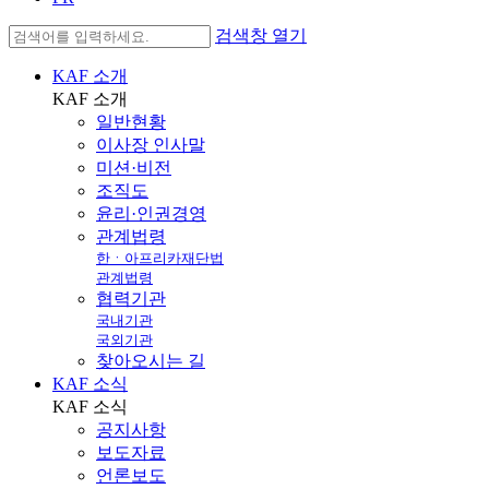
검색창 열기
KAF 소개
KAF
소개
일반현황
이사장 인사말
미션·비전
조직도
윤리·인권경영
관계법령
한ㆍ아프리카재단법
관계법령
협력기관
국내기관
국외기관
찾아오시는 길
KAF 소식
KAF
소식
공지사항
보도자료
언론보도