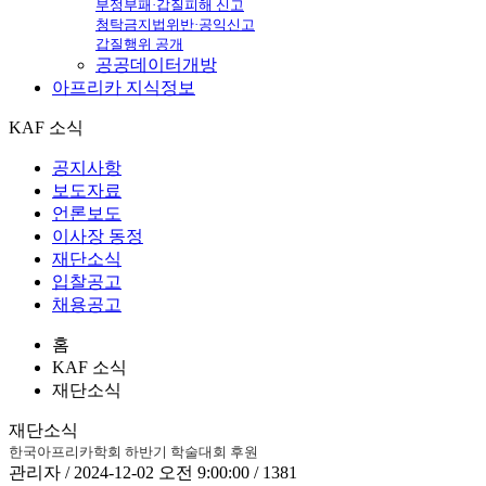
부정부패·갑질피해 신고
청탁금지법위반·공익신고
갑질행위 공개
공공데이터개방
아프리카
지식정보
KAF 소식
공지사항
보도자료
언론보도
이사장 동정
재단소식
입찰공고
채용공고
홈
KAF 소식
재단소식
재단소식
한국아프리카학회 하반기 학술대회 후원
관리자 / 2024-12-02 오전 9:00:00 / 1381