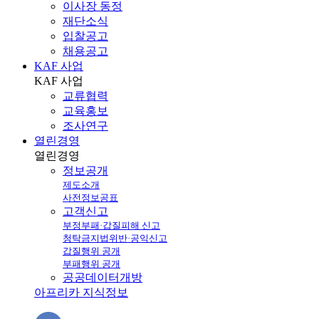
이사장 동정
재단소식
입찰공고
채용공고
KAF 사업
KAF
사업
교류협력
교육홍보
조사연구
열린경영
열린
경영
정보공개
제도소개
사전정보공표
고객신고
부정부패·갑질피해 신고
청탁금지법위반·공익신고
갑질행위 공개
부패행위 공개
공공데이터개방
아프리카 지식정보