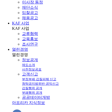
이사장 동정
재단소식
입찰공고
채용공고
KAF 사업
KAF
사업
교류협력
교육홍보
조사연구
열린경영
열린
경영
정보공개
제도소개
사전정보공표
고객신고
부정부패·갑질피해 신고
청탁금지법위반·공익신고
갑질행위 공개
부패행위 공개
공공데이터개방
아프리카 지식정보