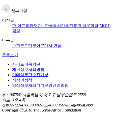
첨부파일
이전글
한·아프리카재단 - 한국특허기술진흥원 업무협약(MOU)
체결
다음글
주한코트디부아르대사 면담
목록보기
사이트이용약관
개인정보처리방침
이메일무단수집거부
저작권정책
영상정보처리기기운영관리방침
(06750) 서울특별시 서초구 남부순환로 2558
주소
외교타운 4층
02-722-4700
02-722-4900
kaf@k-af.or.kr
전화
FAX
E-MAIL
Copyright ⓒ 2018 The Korea-Africa Foundation