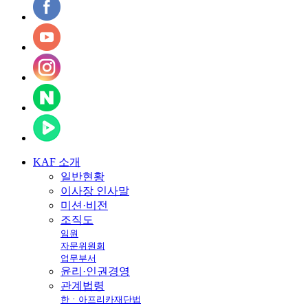
KAF
소개
일반현황
이사장 인사말
미션·비전
조직도
임원
자문위원회
업무부서
윤리·인권경영
관계법령
한ㆍ아프리카재단법