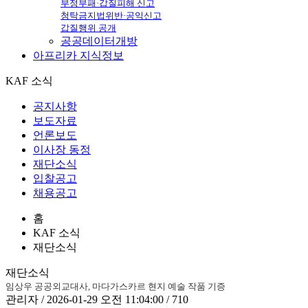
부정부패·갑질피해 신고
청탁금지법위반·공익신고
갑질행위 공개
공공데이터개방
아프리카
지식정보
KAF 소식
공지사항
보도자료
언론보도
이사장 동정
재단소식
입찰공고
채용공고
홈
KAF 소식
재단소식
재단소식
임상우 공공외교대사, 마다가스카르 현지 예술 작품 기증
관리자 / 2026-01-29 오전 11:04:00 / 710