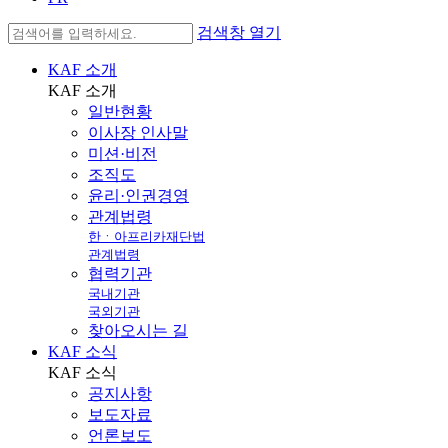
검색창 열기
KAF 소개
KAF
소개
일반현황
이사장 인사말
미션·비전
조직도
윤리·인권경영
관계법령
한ㆍ아프리카재단법
관계법령
협력기관
국내기관
국외기관
찾아오시는 길
KAF 소식
KAF
소식
공지사항
보도자료
언론보도