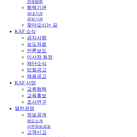
관계법령
협력기관
국내기관
국외기관
찾아오시는 길
KAF
소식
공지사항
보도자료
언론보도
이사장 동정
재단소식
입찰공고
채용공고
KAF
사업
교류협력
교육홍보
조사연구
열린
경영
정보공개
제도소개
사전정보공표
고객신고