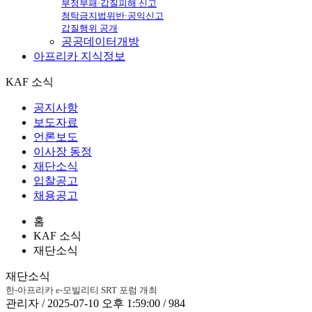
부정부패·갑질피해 신고
청탁금지법위반·공익신고
갑질행위 공개
공공데이터개방
아프리카
지식정보
KAF 소식
공지사항
보도자료
언론보도
이사장 동정
재단소식
입찰공고
채용공고
홈
KAF 소식
재단소식
재단소식
한-아프리카 e-모빌리티 SRT 포럼 개최
관리자 / 2025-07-10 오후 1:59:00 / 984