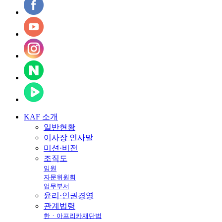
KAF
소개
일반현황
이사장 인사말
미션·비전
조직도
임원
자문위원회
업무부서
윤리·인권경영
관계법령
한ㆍ아프리카재단법