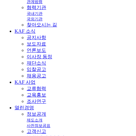
관계법령
협력기관
국내기관
국외기관
찾아오시는 길
KAF
소식
공지사항
보도자료
언론보도
이사장 동정
재단소식
입찰공고
채용공고
KAF
사업
교류협력
교육홍보
조사연구
열린
경영
정보공개
제도소개
사전정보공표
고객신고