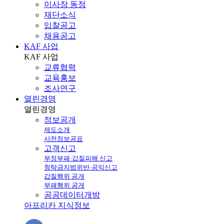
이사장 동정
재단소식
입찰공고
채용공고
KAF 사업
KAF
사업
교류협력
교육홍보
조사연구
열린경영
열린
경영
정보공개
제도소개
사전정보공표
고객신고
부정부패·갑질피해 신고
청탁금지법위반·공익신고
갑질행위 공개
부패행위 공개
공공데이터개방
아프리카 지식정보