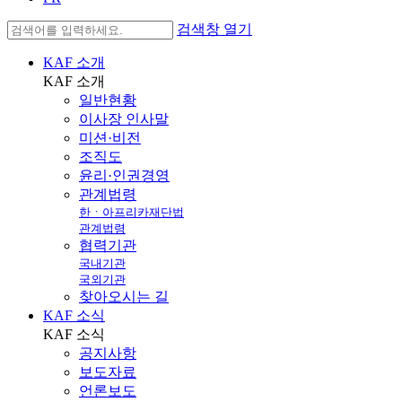
검색창 열기
KAF 소개
KAF
소개
일반현황
이사장 인사말
미션·비전
조직도
윤리·인권경영
관계법령
한ㆍ아프리카재단법
관계법령
협력기관
국내기관
국외기관
찾아오시는 길
KAF 소식
KAF
소식
공지사항
보도자료
언론보도