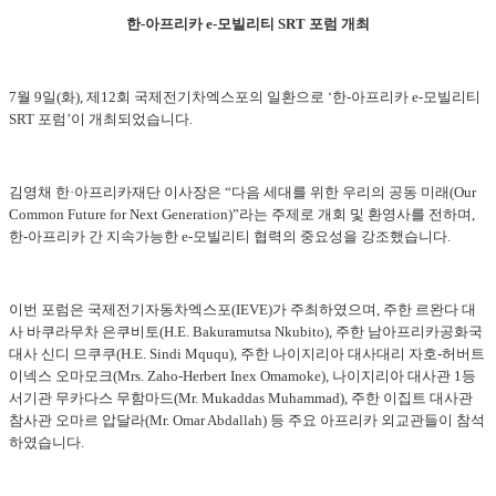
한-아프리카 e-모빌리티 SRT 포럼 개최
7월 9일(화), 제12회 국제전기차엑스포의 일환으로 ‘한-아프리카 e-모빌리티
SRT 포럼’이 개최되었습니다.
김영채 한·아프리카재단 이사장은 “다음 세대를 위한 우리의 공동 미래(Our
Common Future for Next Generation)”라는 주제로 개회 및 환영사를 전하며,
한-아프리카 간 지속가능한 e-모빌리티 협력의 중요성을 강조했습니다.
이번 포럼은 국제전기자동차엑스포(IEVE)가 주최하였으며, 주한 르완다 대
사 바쿠라무차 은쿠비토(H.E. Bakuramutsa Nkubito), 주한 남아프리카공화국
대사 신디 므쿠쿠(H.E. Sindi Mququ), 주한 나이지리아 대사대리 자호-허버트
이넥스 오마모크(Mrs. Zaho-Herbert Inex Omamoke), 나이지리아 대사관 1등
서기관 무카다스 무함마드(Mr. Mukaddas Muhammad), 주한 이집트 대사관
참사관 오마르 압달라(Mr. Omar Abdallah) 등 주요 아프리카 외교관들이 참석
하였습니다.