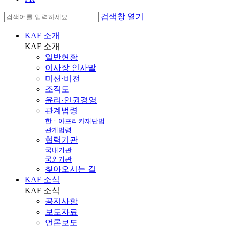
검색창 열기
KAF 소개
KAF
소개
일반현황
이사장 인사말
미션·비전
조직도
윤리·인권경영
관계법령
한ㆍ아프리카재단법
관계법령
협력기관
국내기관
국외기관
찾아오시는 길
KAF 소식
KAF
소식
공지사항
보도자료
언론보도