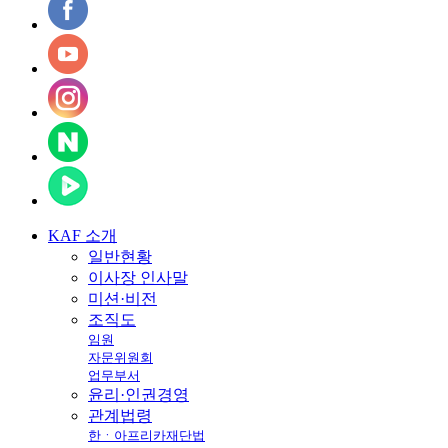
KAF
소개
일반현황
이사장 인사말
미션·비전
조직도
임원
자문위원회
업무부서
윤리·인권경영
관계법령
한ㆍ아프리카재단법