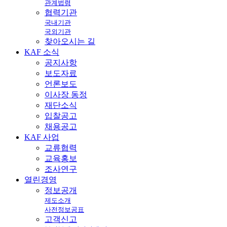
관계법령
협력기관
국내기관
국외기관
찾아오시는 길
KAF
소식
공지사항
보도자료
언론보도
이사장 동정
재단소식
입찰공고
채용공고
KAF
사업
교류협력
교육홍보
조사연구
열린
경영
정보공개
제도소개
사전정보공표
고객신고