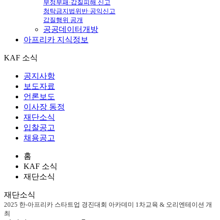
부정부패·갑질피해 신고
청탁금지법위반·공익신고
갑질행위 공개
공공데이터개방
아프리카
지식정보
KAF 소식
공지사항
보도자료
언론보도
이사장 동정
재단소식
입찰공고
채용공고
홈
KAF 소식
재단소식
재단소식
2025 한-아프리카 스타트업 경진대회 아카데미 1차교육 & 오리엔테이션 개
최