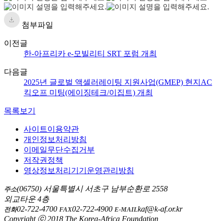
첨부파일
이전글
한-아프리카 e-모빌리티 SRT 포럼 개최
다음글
2025년 글로벌 액셀러레이팅 지원사업(GMEP) 현지AC
킥오프 미팅(에이징테크/이집트) 개최
목록보기
사이트이용약관
개인정보처리방침
이메일무단수집거부
저작권정책
영상정보처리기기운영관리방침
(06750) 서울특별시 서초구 남부순환로 2558
주소
외교타운 4층
02-722-4700
02-722-4900
kaf@k-af.or.kr
전화
FAX
E-MAIL
Copyright ⓒ 2018 The Korea-Africa Foundation