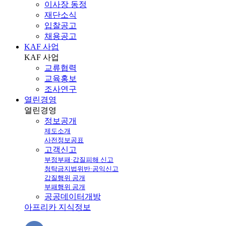
이사장 동정
재단소식
입찰공고
채용공고
KAF 사업
KAF
사업
교류협력
교육홍보
조사연구
열린경영
열린
경영
정보공개
제도소개
사전정보공표
고객신고
부정부패·갑질피해 신고
청탁금지법위반·공익신고
갑질행위 공개
부패행위 공개
공공데이터개방
아프리카 지식정보