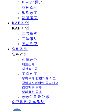
이사장 동정
재단소식
입찰공고
채용공고
KAF 사업
KAF
사업
교류협력
교육홍보
조사연구
열린경영
열린
경영
정보공개
제도소개
사전정보공표
고객신고
부정부패·갑질피해 신고
청탁금지법위반·공익신고
갑질행위 공개
부패행위 공개
공공데이터개방
아프리카 지식정보