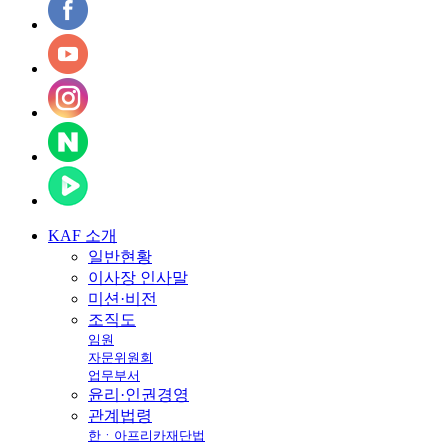
KAF
소개
일반현황
이사장 인사말
미션·비전
조직도
임원
자문위원회
업무부서
윤리·인권경영
관계법령
한ㆍ아프리카재단법