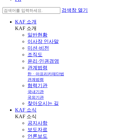
검색창 열기
KAF 소개
KAF
소개
일반현황
이사장 인사말
미션·비전
조직도
윤리·인권경영
관계법령
한ㆍ아프리카재단법
관계법령
협력기관
국내기관
국외기관
찾아오시는 길
KAF 소식
KAF
소식
공지사항
보도자료
언론보도