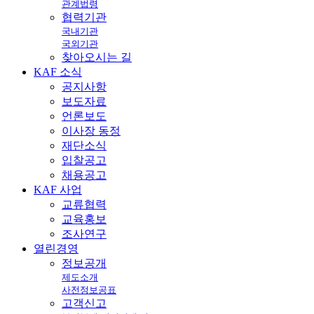
관계법령
협력기관
국내기관
국외기관
찾아오시는 길
KAF
소식
공지사항
보도자료
언론보도
이사장 동정
재단소식
입찰공고
채용공고
KAF
사업
교류협력
교육홍보
조사연구
열린
경영
정보공개
제도소개
사전정보공표
고객신고