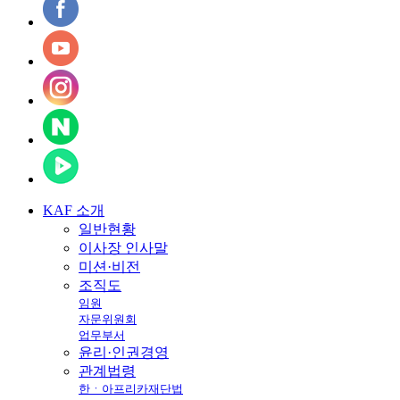
KAF
소개
일반현황
이사장 인사말
미션·비전
조직도
임원
자문위원회
업무부서
윤리·인권경영
관계법령
한ㆍ아프리카재단법