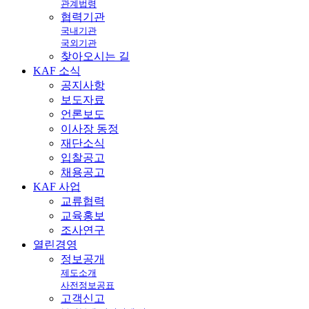
관계법령
협력기관
국내기관
국외기관
찾아오시는 길
KAF
소식
공지사항
보도자료
언론보도
이사장 동정
재단소식
입찰공고
채용공고
KAF
사업
교류협력
교육홍보
조사연구
열린
경영
정보공개
제도소개
사전정보공표
고객신고