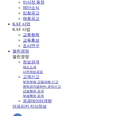
이사장 동정
재단소식
입찰공고
채용공고
KAF 사업
KAF
사업
교류협력
교육홍보
조사연구
열린경영
열린
경영
정보공개
제도소개
사전정보공표
고객신고
부정부패·갑질피해 신고
청탁금지법위반·공익신고
갑질행위 공개
부패행위 공개
공공데이터개방
아프리카 지식정보