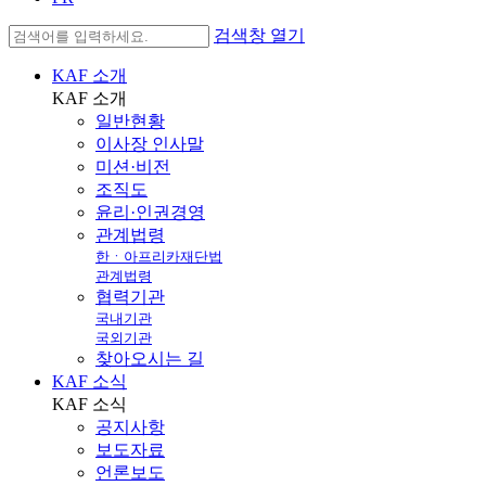
검색창 열기
KAF 소개
KAF
소개
일반현황
이사장 인사말
미션·비전
조직도
윤리·인권경영
관계법령
한ㆍ아프리카재단법
관계법령
협력기관
국내기관
국외기관
찾아오시는 길
KAF 소식
KAF
소식
공지사항
보도자료
언론보도