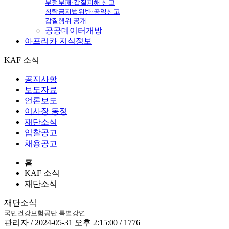
부정부패·갑질피해 신고
청탁금지법위반·공익신고
갑질행위 공개
공공데이터개방
아프리카
지식정보
KAF 소식
공지사항
보도자료
언론보도
이사장 동정
재단소식
입찰공고
채용공고
홈
KAF 소식
재단소식
재단소식
국민건강보험공단 특별강연
관리자 / 2024-05-31 오후 2:15:00 / 1776