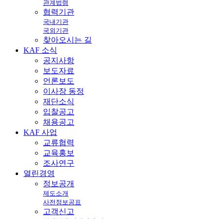
관계법령
협력기관
국내기관
국외기관
찾아오시는 길
KAF
소식
공지사항
보도자료
언론보도
이사장 동정
재단소식
입찰공고
채용공고
KAF
사업
교류협력
교육홍보
조사연구
열린
경영
정보공개
제도소개
사전정보공표
고객신고