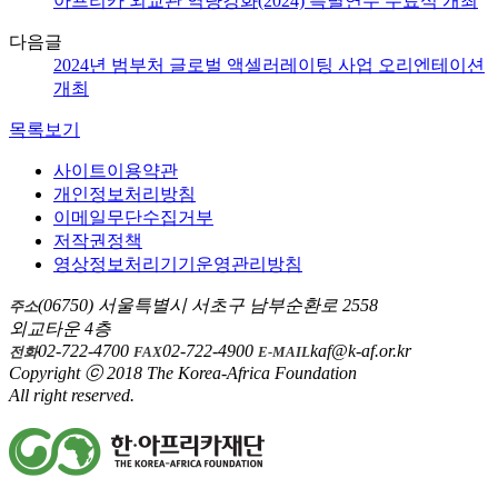
아프리카 외교관 역량강화(2024) 특별연수 수료식 개최
다음글
2024년 범부처 글로벌 액셀러레이팅 사업 오리엔테이션
개최
목록보기
사이트이용약관
개인정보처리방침
이메일무단수집거부
저작권정책
영상정보처리기기운영관리방침
(06750) 서울특별시 서초구 남부순환로 2558
주소
외교타운 4층
02-722-4700
02-722-4900
kaf@k-af.or.kr
전화
FAX
E-MAIL
Copyright ⓒ 2018 The Korea-Africa Foundation
All right reserved.