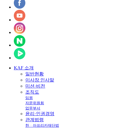
KAF
소개
일반현황
이사장 인사말
미션·비전
조직도
임원
자문위원회
업무부서
윤리·인권경영
관계법령
한ㆍ아프리카재단법