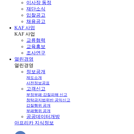
이사장 동정
재단소식
입찰공고
채용공고
KAF 사업
KAF
사업
교류협력
교육홍보
조사연구
열린경영
열린
경영
정보공개
제도소개
사전정보공표
고객신고
부정부패·갑질피해 신고
청탁금지법위반·공익신고
갑질행위 공개
부패행위 공개
공공데이터개방
아프리카 지식정보