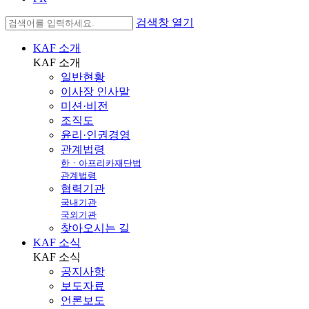
검색창 열기
KAF 소개
KAF
소개
일반현황
이사장 인사말
미션·비전
조직도
윤리·인권경영
관계법령
한ㆍ아프리카재단법
관계법령
협력기관
국내기관
국외기관
찾아오시는 길
KAF 소식
KAF
소식
공지사항
보도자료
언론보도