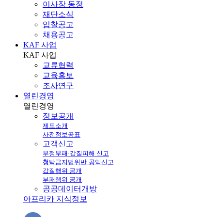
이사장 동정
재단소식
입찰공고
채용공고
KAF 사업
KAF
사업
교류협력
교육홍보
조사연구
열린경영
열린
경영
정보공개
제도소개
사전정보공표
고객신고
부정부패·갑질피해 신고
청탁금지법위반·공익신고
갑질행위 공개
부패행위 공개
공공데이터개방
아프리카 지식정보