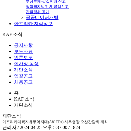
부정부패·갑질피해 신고
청탁금지법위반·공익신고
갑질행위 공개
공공데이터개방
아프리카
지식정보
KAF 소식
공지사항
보도자료
언론보도
이사장 동정
재단소식
입찰공고
채용공고
홈
KAF 소식
재단소식
재단소식
아프리카대륙자유무역지대(AfCFTA) 사무총장 오찬간담회 개최
관리자 / 2024-04-25 오후 5:37:00 / 1824