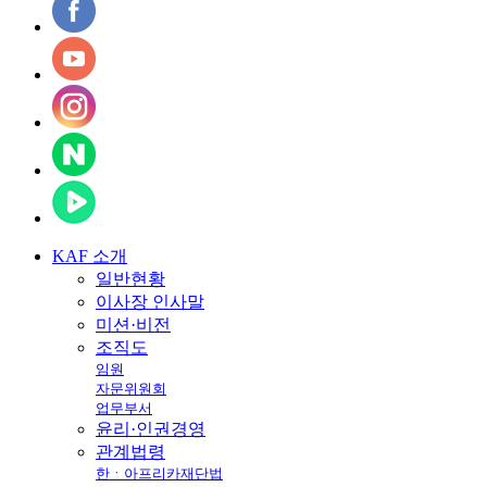
KAF
소개
일반현황
이사장 인사말
미션·비전
조직도
임원
자문위원회
업무부서
윤리·인권경영
관계법령
한ㆍ아프리카재단법