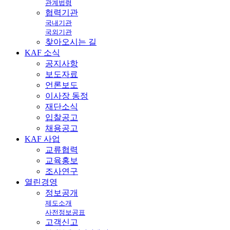
관계법령
협력기관
국내기관
국외기관
찾아오시는 길
KAF
소식
공지사항
보도자료
언론보도
이사장 동정
재단소식
입찰공고
채용공고
KAF
사업
교류협력
교육홍보
조사연구
열린
경영
정보공개
제도소개
사전정보공표
고객신고