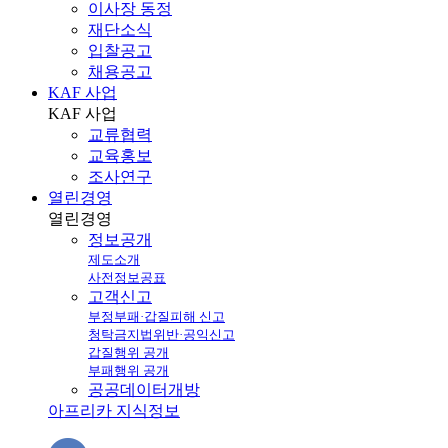
이사장 동정
재단소식
입찰공고
채용공고
KAF 사업
KAF
사업
교류협력
교육홍보
조사연구
열린경영
열린
경영
정보공개
제도소개
사전정보공표
고객신고
부정부패·갑질피해 신고
청탁금지법위반·공익신고
갑질행위 공개
부패행위 공개
공공데이터개방
아프리카 지식정보