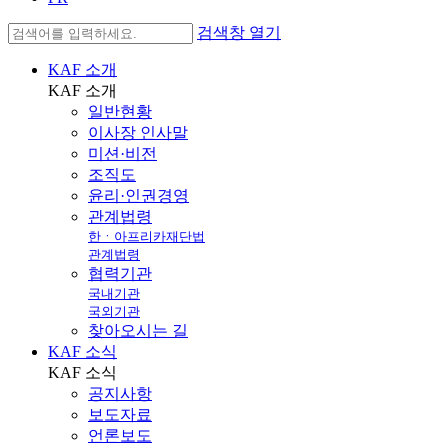
검색창 열기
KAF 소개
KAF
소개
일반현황
이사장 인사말
미션·비전
조직도
윤리·인권경영
관계법령
한ㆍ아프리카재단법
관계법령
협력기관
국내기관
국외기관
찾아오시는 길
KAF 소식
KAF
소식
공지사항
보도자료
언론보도