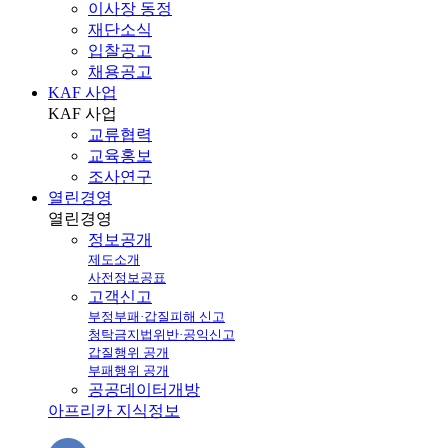
이사장 동정
재단소식
입찰공고
채용공고
KAF 사업
KAF
사업
교류협력
교육홍보
조사연구
열린경영
열린
경영
정보공개
제도소개
사전정보공표
고객신고
부정부패·갑질피해 신고
청탁금지법위반·공익신고
갑질행위 공개
부패행위 공개
공공데이터개방
아프리카 지식정보