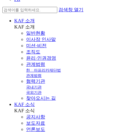
검색창 열기
KAF 소개
KAF
소개
일반현황
이사장 인사말
미션·비전
조직도
윤리·인권경영
관계법령
한ㆍ아프리카재단법
관계법령
협력기관
국내기관
국외기관
찾아오시는 길
KAF 소식
KAF
소식
공지사항
보도자료
언론보도