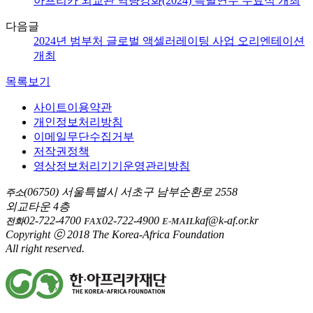
아프리카 외교관 역량강화(2024) 특별연수 수료식 개최
다음글
2024년 범부처 글로벌 액셀러레이팅 사업 오리엔테이션
개최
목록보기
사이트이용약관
개인정보처리방침
이메일무단수집거부
저작권정책
영상정보처리기기운영관리방침
(06750) 서울특별시 서초구 남부순환로 2558
주소
외교타운 4층
02-722-4700
02-722-4900
kaf@k-af.or.kr
전화
FAX
E-MAIL
Copyright ⓒ 2018 The Korea-Africa Foundation
All right reserved.