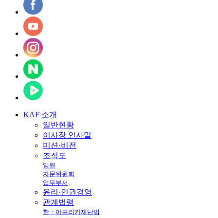
KAF
소개
일반현황
이사장 인사말
미션·비전
조직도
임원
자문위원회
업무부서
윤리·인권경영
관계법령
한ㆍ아프리카재단법