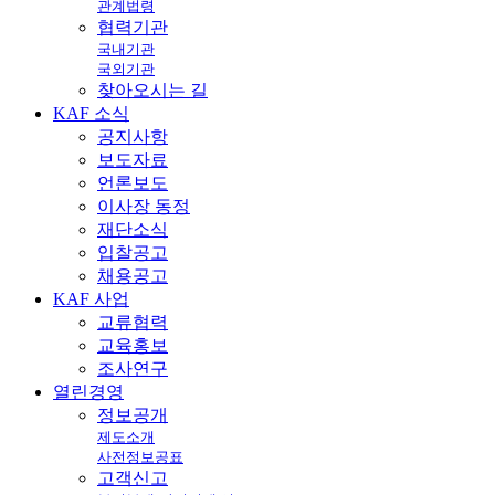
관계법령
협력기관
국내기관
국외기관
찾아오시는 길
KAF
소식
공지사항
보도자료
언론보도
이사장 동정
재단소식
입찰공고
채용공고
KAF
사업
교류협력
교육홍보
조사연구
열린
경영
정보공개
제도소개
사전정보공표
고객신고