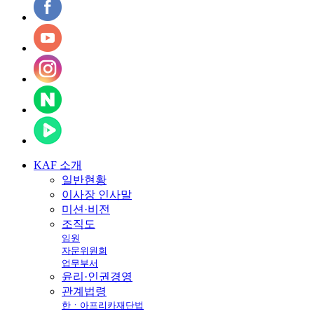
KAF
소개
일반현황
이사장 인사말
미션·비전
조직도
임원
자문위원회
업무부서
윤리·인권경영
관계법령
한ㆍ아프리카재단법