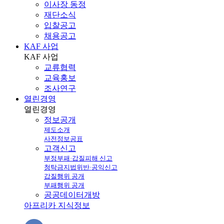
이사장 동정
재단소식
입찰공고
채용공고
KAF 사업
KAF
사업
교류협력
교육홍보
조사연구
열린경영
열린
경영
정보공개
제도소개
사전정보공표
고객신고
부정부패·갑질피해 신고
청탁금지법위반·공익신고
갑질행위 공개
부패행위 공개
공공데이터개방
아프리카 지식정보