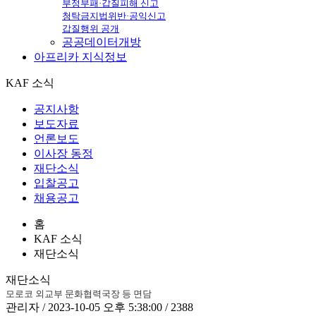
부정부패·갑질피해 신고
청탁금지법위반·공익신고
갑질행위 공개
공공데이터개방
아프리카
지식정보
KAF 소식
공지사항
보도자료
언론보도
이사장 동정
재단소식
입찰공고
채용공고
홈
KAF 소식
재단소식
재단소식
모로코 외교부 문화협력국장 등 면담
관리자 / 2023-10-05 오후 5:38:00 / 2388