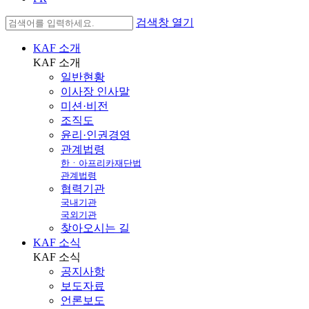
검색창 열기
KAF 소개
KAF
소개
일반현황
이사장 인사말
미션·비전
조직도
윤리·인권경영
관계법령
한ㆍ아프리카재단법
관계법령
협력기관
국내기관
국외기관
찾아오시는 길
KAF 소식
KAF
소식
공지사항
보도자료
언론보도