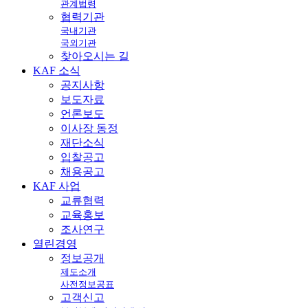
관계법령
협력기관
국내기관
국외기관
찾아오시는 길
KAF
소식
공지사항
보도자료
언론보도
이사장 동정
재단소식
입찰공고
채용공고
KAF
사업
교류협력
교육홍보
조사연구
열린
경영
정보공개
제도소개
사전정보공표
고객신고