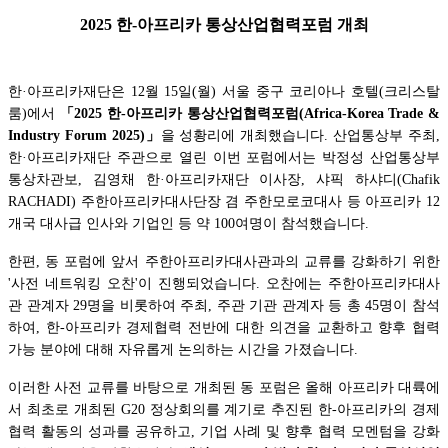
2025 한-아프리카 통상산업협력포럼 개최
한·아프리카재단은 12월 15일(월) 서울 중구 코리아나 호텔(크리스탈
룸)에서
「2025 한-아프리카 통상산업협력포럼(Africa-Korea Trade &
Industry Forum 2025)」
을 성황리에 개최했습니다. 산업통상부 주최,
한·아프리카재단 주관으로 열린 이번 포럼에서는 박정성 산업통상부
통상차관보, 김영채 한·아프리카재단 이사장, 샤픽 하샤디(Chafik
RACHADI) 주한아프리카대사단장 겸 주한모로코대사 등 아프리카 12
개국 대사급 인사와 기업인 등 약 100여명이 참석했습니다.
한편,
동 포럼에 앞서 주한아프리카대사관과의 교류를 강화하기 위한
'사전 네트워킹 오찬'이 진행되었습니다.
오찬에는 주한아프리카대사
관 관계자 29명을 비롯하여 주최, 주관 기관 관계자 등 총 45명이 참석
하여, 한-아프리카 경제협력 전반에 대한 의견을 교환하고 향후 협력
가능 분야에 대해 자유롭게 논의하는 시간을 가졌습니다.
이러한 사전 교류를 바탕으로 개최된 동 포럼
은 올해 아프리카 대륙에
서 최초로 개최된 G20 정상회의를 계기로 추진된 한-아프리카의 경제
협력 활동의 성과를 공유하고, 기업 사례 및 향후 협력 모멘텀을 강화