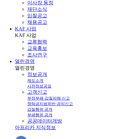
이사장 동정
재단소식
입찰공고
채용공고
KAF 사업
KAF
사업
교류협력
교육홍보
조사연구
열린경영
열린
경영
정보공개
제도소개
사전정보공표
고객신고
부정부패·갑질피해 신고
청탁금지법위반·공익신고
갑질행위 공개
부패행위 공개
공공데이터개방
아프리카 지식정보