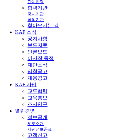
관계법령
협력기관
국내기관
국외기관
찾아오시는 길
KAF
소식
공지사항
보도자료
언론보도
이사장 동정
재단소식
입찰공고
채용공고
KAF
사업
교류협력
교육홍보
조사연구
열린
경영
정보공개
제도소개
사전정보공표
고객신고