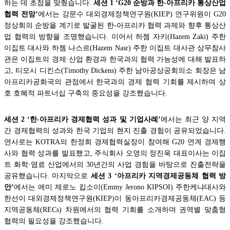
하는 데 초점을 맞췄습니다.
세션 1 ‘G20 순방과 한-아프리카 통상산업
협력 전망’
에서는 강문수 대외경제정책연구원(KIEP) 연구위원이 G20
정상회의 순방을 계기로 발굴된 한-아프리카 협력 과제와 향후 통상산
업 협력의 방향을 조명했습니다. 이어서 하젬 자키(Hazem Zaki) 주한
이집트 대사와 하젬 나스르(Hazem Nasr) 주한 이집트 대사관 상무참사
관은 이집트의 경제·산업 환경과 한국과의 협력 가능성에 대해 발표하
고, 티모시 디킨스(Timothy Dickens) 주한 남아공상공회의소 회장은 남
아프리카공화국의 관점에서 한국과의 경제 협력 기회를 제시하며 상
호 호혜적 파트너십 구축의 중요성을 강조했습니다.
세션 2 ‘한-아프리카 경제협력 성과 및 기업사례’
에서는 최근 양 지역
간 경제협력의 성과와 한국 기업의 현지 진출 경험이 공유되었습니다.
연사로는 KOTRA의 한정희 경제협력실장이 참여해 G20 연계 경제행
사와 협력 성과를 발표했고, 주식회사 오영의 정진욱 대표이사는 이집
트 화학·염료 산업에서의 30년간의 사업 경험을 바탕으로 진출전략을
공유했습니다. 마지막으로
세션 3 ‘아프리카 지역경제공동체 협력 방
안’
에서는 에미 제로노 킵소이(Emmy Jerono KIPSOI) 주한케냐대사와
한선이 대외경제정책연구원(KIEP)이 동아프리카경제공동체(EAC) 등
지역공동체(RECs) 차원에서의 협력 기회를 소개하며 권역별 맞춤형
협력의 필요성을 강조했습니다.