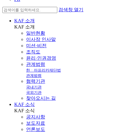
검색창 열기
KAF 소개
KAF
소개
일반현황
이사장 인사말
미션·비전
조직도
윤리·인권경영
관계법령
한ㆍ아프리카재단법
관계법령
협력기관
국내기관
국외기관
찾아오시는 길
KAF 소식
KAF
소식
공지사항
보도자료
언론보도