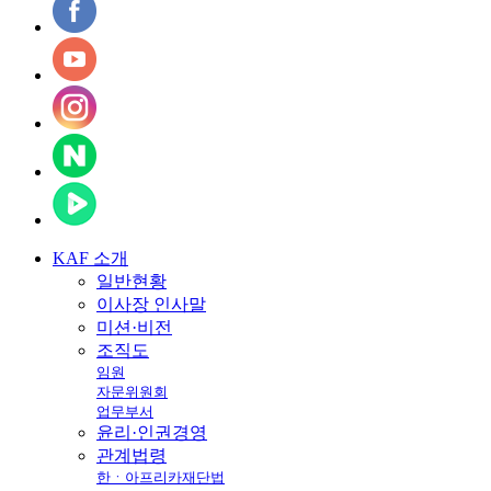
KAF
소개
일반현황
이사장 인사말
미션·비전
조직도
임원
자문위원회
업무부서
윤리·인권경영
관계법령
한ㆍ아프리카재단법