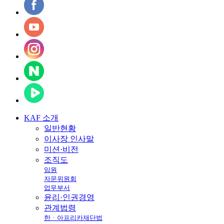
KAF
소개
일반현황
이사장 인사말
미션·비전
조직도
임원
자문위원회
업무부서
윤리·인권경영
관계법령
한ㆍ아프리카재단법