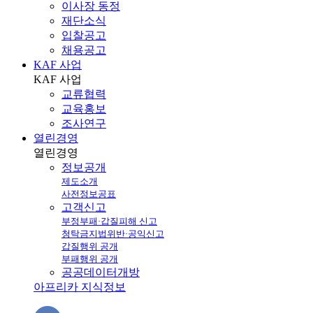
이사장 동정
재단소식
입찰공고
채용공고
KAF 사업
KAF
사업
교류협력
교육홍보
조사연구
열린경영
열린
경영
정보공개
제도소개
사전정보공표
고객신고
부정부패·갑질피해 신고
청탁금지법위반·공익신고
갑질행위 공개
부패행위 공개
공공데이터개방
아프리카 지식정보