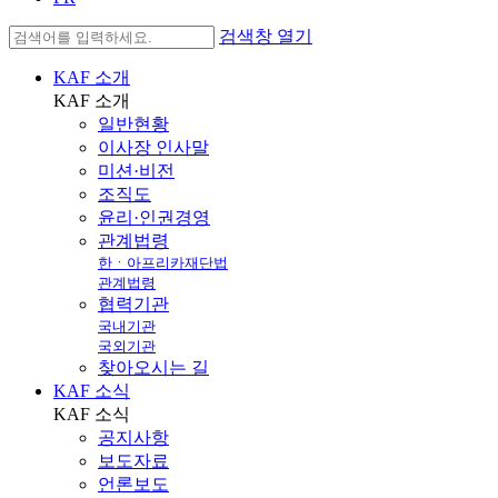
검색창 열기
KAF 소개
KAF
소개
일반현황
이사장 인사말
미션·비전
조직도
윤리·인권경영
관계법령
한ㆍ아프리카재단법
관계법령
협력기관
국내기관
국외기관
찾아오시는 길
KAF 소식
KAF
소식
공지사항
보도자료
언론보도