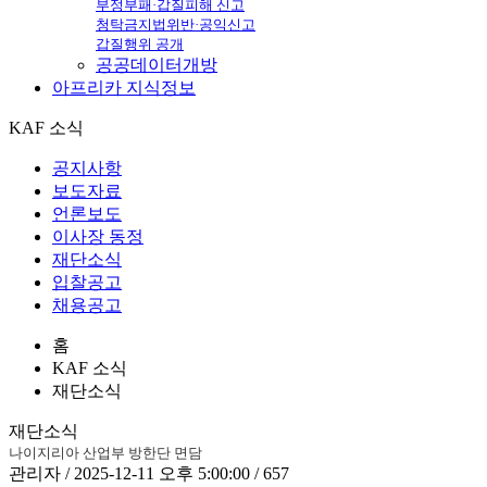
부정부패·갑질피해 신고
청탁금지법위반·공익신고
갑질행위 공개
공공데이터개방
아프리카
지식정보
KAF 소식
공지사항
보도자료
언론보도
이사장 동정
재단소식
입찰공고
채용공고
홈
KAF 소식
재단소식
재단소식
나이지리아 산업부 방한단 면담
관리자 / 2025-12-11 오후 5:00:00 / 657