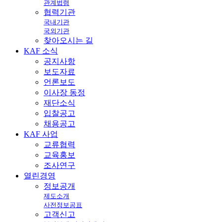
관계법령
협력기관
국내기관
국외기관
찾아오시는 길
KAF
소식
공지사항
보도자료
언론보도
이사장 동정
재단소식
입찰공고
채용공고
KAF
사업
교류협력
교육홍보
조사연구
열린
경영
정보공개
제도소개
사전정보공표
고객신고