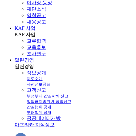
이사장 동정
재단소식
입찰공고
채용공고
KAF 사업
KAF
사업
교류협력
교육홍보
조사연구
열린경영
열린
경영
정보공개
제도소개
사전정보공표
고객신고
부정부패·갑질피해 신고
청탁금지법위반·공익신고
갑질행위 공개
부패행위 공개
공공데이터개방
아프리카 지식정보