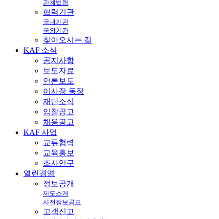
관계법령
협력기관
국내기관
국외기관
찾아오시는 길
KAF
소식
공지사항
보도자료
언론보도
이사장 동정
재단소식
입찰공고
채용공고
KAF
사업
교류협력
교육홍보
조사연구
열린
경영
정보공개
제도소개
사전정보공표
고객신고