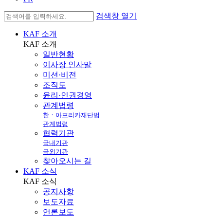
검색창 열기
KAF 소개
KAF
소개
일반현황
이사장 인사말
미션·비전
조직도
윤리·인권경영
관계법령
한ㆍ아프리카재단법
관계법령
협력기관
국내기관
국외기관
찾아오시는 길
KAF 소식
KAF
소식
공지사항
보도자료
언론보도