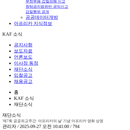
부정부패·갑질피해 신고
청탁금지법위반·공익신고
갑질행위 공개
공공데이터개방
아프리카
지식정보
KAF 소식
공지사항
보도자료
언론보도
이사장 동정
재단소식
입찰공고
채용공고
홈
KAF 소식
재단소식
재단소식
'제7회 공공외교주간: 아프리카의 날' 기념 아프리카 영화 상영
관리자 / 2025-09-27 오전 10:41:00 / 794