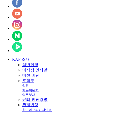
KAF
소개
일반현황
이사장 인사말
미션·비전
조직도
임원
자문위원회
업무부서
윤리·인권경영
관계법령
한ㆍ아프리카재단법