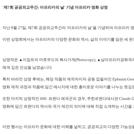
'제7회 공공외교주간: 아프리카의 날' 기념 아프리카 영화 상영
지난 9월 27일,
제7회 공공외교주간의 '
아프리카의 날’을 기념하여 아프리카 
이번 상영회에서는 아프리카의 다양한 문화와 역사, 삶의 이야기를 담은 세 
상영작은 ▲이집트의
마흐무드의 복사가게(Photocopy)
, ▲남아프리카공화국
에게 깊은 인상을 남겼습니다.
특히
바라캇
상영 후에는, 해당 작품의 제작자이자 공동 집필자인
Ephraim Gor
영화 제작 과정과 작품에 담긴 메시지에 대한 흥미로운 이야기를 나누는 뜻깊
또한 마지막 상영작인
600: 르완다 애국군
의 경우,
주한르완다대사관 Claude G
영화에 담긴 르완다의 역사와 국가 재건의 의미에 대해 직접 소개하는 시간을
이번 행사는 아프리카 문화에 대한 이해를 넓히고, 공공외교의 다양한 가능성