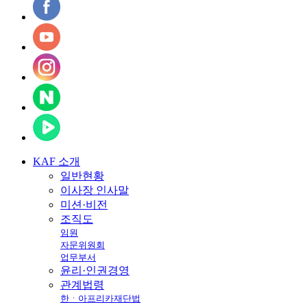
KAF
소개
일반현황
이사장 인사말
미션·비전
조직도
임원
자문위원회
업무부서
윤리·인권경영
관계법령
한ㆍ아프리카재단법