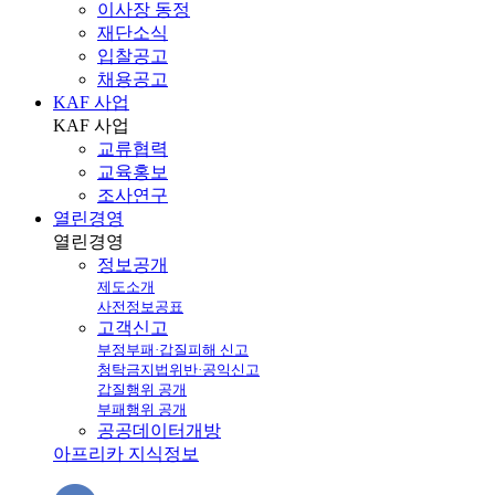
이사장 동정
재단소식
입찰공고
채용공고
KAF 사업
KAF
사업
교류협력
교육홍보
조사연구
열린경영
열린
경영
정보공개
제도소개
사전정보공표
고객신고
부정부패·갑질피해 신고
청탁금지법위반·공익신고
갑질행위 공개
부패행위 공개
공공데이터개방
아프리카 지식정보