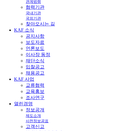
관계법령
협력기관
국내기관
국외기관
찾아오시는 길
KAF
소식
공지사항
보도자료
언론보도
이사장 동정
재단소식
입찰공고
채용공고
KAF
사업
교류협력
교육홍보
조사연구
열린
경영
정보공개
제도소개
사전정보공표
고객신고