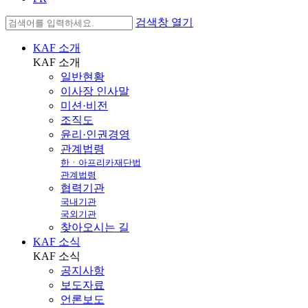
검색창 열기
KAF 소개
KAF
소개
일반현황
이사장 인사말
미션·비전
조직도
윤리·인권경영
관계법령
한ㆍ아프리카재단법
관계법령
협력기관
국내기관
국외기관
찾아오시는 길
KAF 소식
KAF
소식
공지사항
보도자료
언론보도