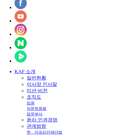
KAF
소개
일반현황
이사장 인사말
미션·비전
조직도
임원
자문위원회
업무부서
윤리·인권경영
관계법령
한ㆍ아프리카재단법