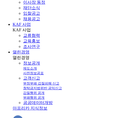
이사장 동정
재단소식
입찰공고
채용공고
KAF 사업
KAF
사업
교류협력
교육홍보
조사연구
열린경영
열린
경영
정보공개
제도소개
사전정보공표
고객신고
부정부패·갑질피해 신고
청탁금지법위반·공익신고
갑질행위 공개
부패행위 공개
공공데이터개방
아프리카 지식정보