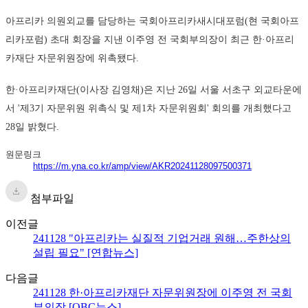
아프리카 의원외교를 담당하는 국회아프리카새시대포럼(현 국회아프
리카포럼) 초대 회장을 지낸 이주영 전 국회부의장이 최근 한·아프리
카재단 자문위원장에 위촉됐다.
한·아프리카재단(이사장 김영채)은 지난 26일 서울 서초구 외교타운에
서 '제3기 자문위원 위촉식 및 제1차 자문위원회' 회의를 개최했다고
28일 밝혔다.
원문링크
https://m.yna.co.kr/amp/view/AKR20241128097500371
첨부파일
이전글
241128 "아프리카는 실질적 기업거래 원해…주한상의
설립 필요" [연합뉴스]
다음글
241128 한·아프리카재단 자문위원장에 이주영 전 국회
부의장 [OBC뉴스]