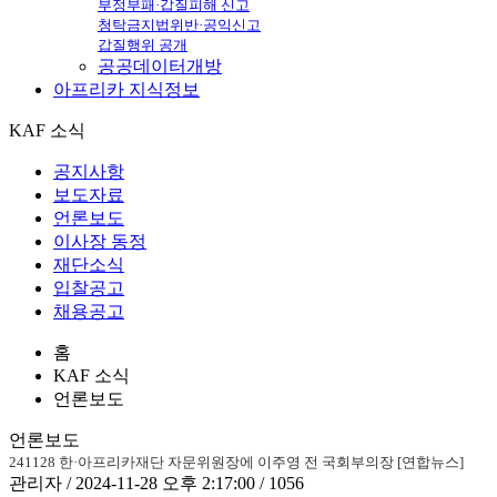
부정부패·갑질피해 신고
청탁금지법위반·공익신고
갑질행위 공개
공공데이터개방
아프리카
지식정보
KAF 소식
공지사항
보도자료
언론보도
이사장 동정
재단소식
입찰공고
채용공고
홈
KAF 소식
언론보도
언론보도
241128 한·아프리카재단 자문위원장에 이주영 전 국회부의장 [연합뉴스]
관리자 / 2024-11-28 오후 2:17:00 / 1056