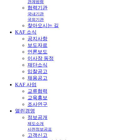
관계법령
협력기관
국내기관
국외기관
찾아오시는 길
KAF
소식
공지사항
보도자료
언론보도
이사장 동정
재단소식
입찰공고
채용공고
KAF
사업
교류협력
교육홍보
조사연구
열린
경영
정보공개
제도소개
사전정보공표
고객신고