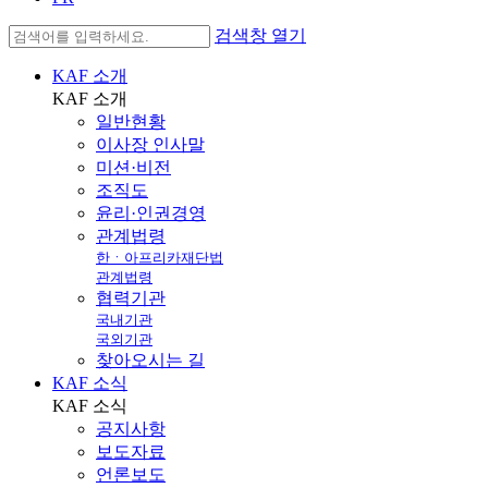
검색창 열기
KAF 소개
KAF
소개
일반현황
이사장 인사말
미션·비전
조직도
윤리·인권경영
관계법령
한ㆍ아프리카재단법
관계법령
협력기관
국내기관
국외기관
찾아오시는 길
KAF 소식
KAF
소식
공지사항
보도자료
언론보도