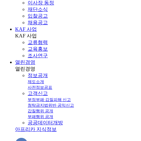
이사장 동정
재단소식
입찰공고
채용공고
KAF 사업
KAF
사업
교류협력
교육홍보
조사연구
열린경영
열린
경영
정보공개
제도소개
사전정보공표
고객신고
부정부패·갑질피해 신고
청탁금지법위반·공익신고
갑질행위 공개
부패행위 공개
공공데이터개방
아프리카 지식정보