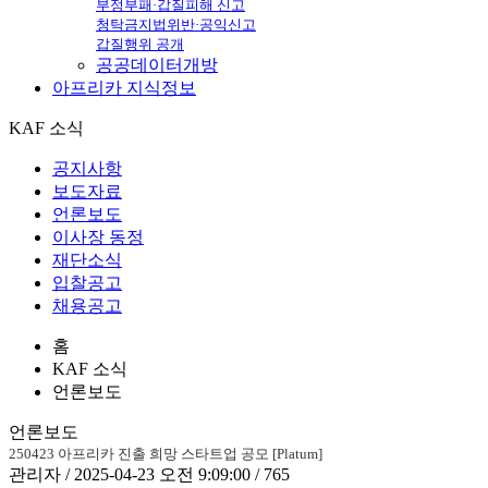
부정부패·갑질피해 신고
청탁금지법위반·공익신고
갑질행위 공개
공공데이터개방
아프리카
지식정보
KAF 소식
공지사항
보도자료
언론보도
이사장 동정
재단소식
입찰공고
채용공고
홈
KAF 소식
언론보도
언론보도
250423 아프리카 진출 희망 스타트업 공모 [Platum]
관리자 / 2025-04-23 오전 9:09:00 / 765