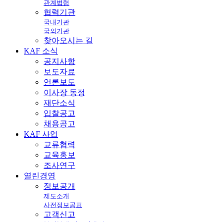
관계법령
협력기관
국내기관
국외기관
찾아오시는 길
KAF
소식
공지사항
보도자료
언론보도
이사장 동정
재단소식
입찰공고
채용공고
KAF
사업
교류협력
교육홍보
조사연구
열린
경영
정보공개
제도소개
사전정보공표
고객신고