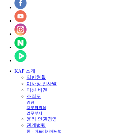
KAF
소개
일반현황
이사장 인사말
미션·비전
조직도
임원
자문위원회
업무부서
윤리·인권경영
관계법령
한ㆍ아프리카재단법