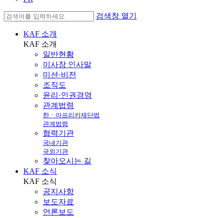
검색창 열기
KAF 소개
KAF
소개
일반현황
이사장 인사말
미션·비전
조직도
윤리·인권경영
관계법령
한ㆍ아프리카재단법
관계법령
협력기관
국내기관
국외기관
찾아오시는 길
KAF 소식
KAF
소식
공지사항
보도자료
언론보도