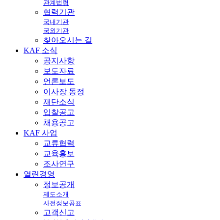
관계법령
협력기관
국내기관
국외기관
찾아오시는 길
KAF
소식
공지사항
보도자료
언론보도
이사장 동정
재단소식
입찰공고
채용공고
KAF
사업
교류협력
교육홍보
조사연구
열린
경영
정보공개
제도소개
사전정보공표
고객신고