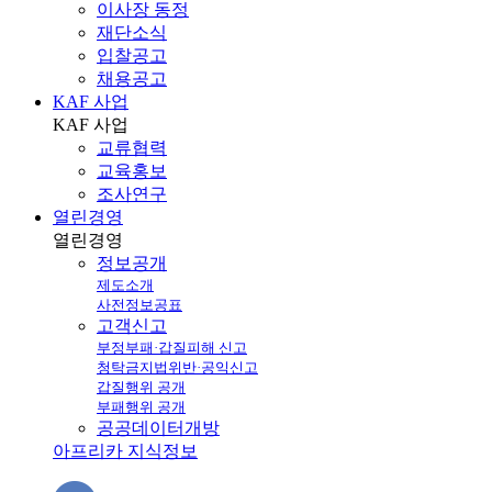
이사장 동정
재단소식
입찰공고
채용공고
KAF 사업
KAF
사업
교류협력
교육홍보
조사연구
열린경영
열린
경영
정보공개
제도소개
사전정보공표
고객신고
부정부패·갑질피해 신고
청탁금지법위반·공익신고
갑질행위 공개
부패행위 공개
공공데이터개방
아프리카 지식정보