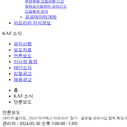
부정부패·갑질피해 신고
청탁금지법위반·공익신고
갑질행위 공개
공공데이터개방
아프리카
지식정보
KAF 소식
공지사항
보도자료
언론보도
이사장 동정
재단소식
입찰공고
채용공고
홈
KAF 소식
언론보도
언론보도
240530 플리토, ‘2024 자이텍스 아프리카’ 참가···글로벌 파트너십 협력 확장
관리자 / 2024-05-30 오후 5:06:00 / 1392