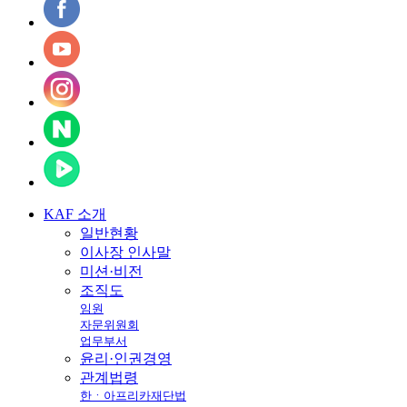
KAF
소개
일반현황
이사장 인사말
미션·비전
조직도
임원
자문위원회
업무부서
윤리·인권경영
관계법령
한ㆍ아프리카재단법