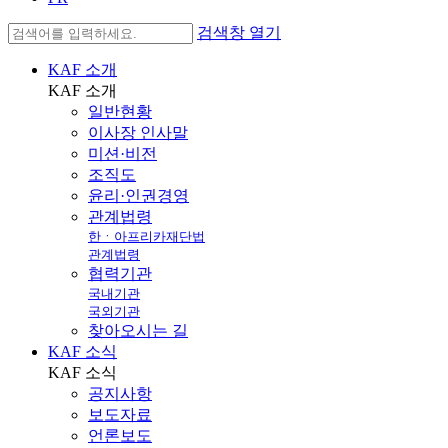
검색창 열기
KAF 소개
KAF
소개
일반현황
이사장 인사말
미션·비전
조직도
윤리·인권경영
관계법령
한ㆍ아프리카재단법
관계법령
협력기관
국내기관
국외기관
찾아오시는 길
KAF 소식
KAF
소식
공지사항
보도자료
언론보도