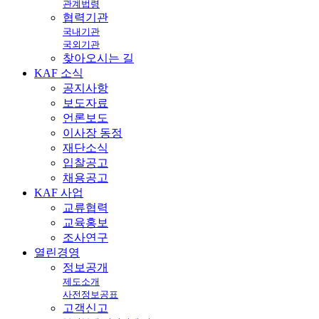
관계법령
협력기관
국내기관
국외기관
찾아오시는 길
KAF
소식
공지사항
보도자료
언론보도
이사장 동정
재단소식
입찰공고
채용공고
KAF
사업
교류협력
교육홍보
조사연구
열린
경영
정보공개
제도소개
사전정보공표
고객신고