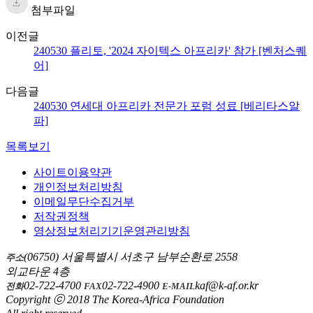
첨부파일
이전글
240530 플리토, '2024 자이텍스 아프리카' 참가 [벤처스퀘
어]
다음글
240530 연세대 아프리카 전문가 포럼 성료 [베리타스알
파]
목록보기
사이트이용약관
개인정보처리방침
이메일무단수집거부
저작권정책
영상정보처리기기운영관리방침
(06750) 서울특별시 서초구 남부순환로 2558
주소
외교타운 4층
02-722-4700
02-722-4900
kaf@k-af.or.kr
전화
FAX
E-MAIL
Copyright ⓒ 2018 The Korea-Africa Foundation