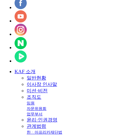
KAF
소개
일반현황
이사장 인사말
미션·비전
조직도
임원
자문위원회
업무부서
윤리·인권경영
관계법령
한ㆍ아프리카재단법