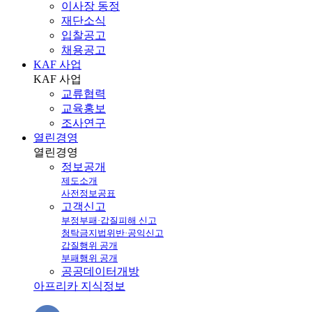
이사장 동정
재단소식
입찰공고
채용공고
KAF 사업
KAF
사업
교류협력
교육홍보
조사연구
열린경영
열린
경영
정보공개
제도소개
사전정보공표
고객신고
부정부패·갑질피해 신고
청탁금지법위반·공익신고
갑질행위 공개
부패행위 공개
공공데이터개방
아프리카 지식정보