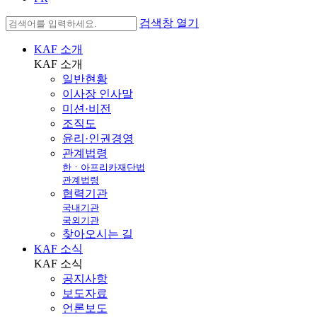
검색창 열기
KAF 소개
KAF
소개
일반현황
이사장 인사말
미션·비전
조직도
윤리·인권경영
관계법령
한ㆍ아프리카재단법
관계법령
협력기관
국내기관
국외기관
찾아오시는 길
KAF 소식
KAF
소식
공지사항
보도자료
언론보도