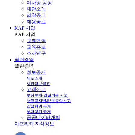
이사장 동정
재단소식
입찰공고
채용공고
KAF 사업
KAF
사업
교류협력
교육홍보
조사연구
열린경영
열린
경영
정보공개
제도소개
사전정보공표
고객신고
부정부패·갑질피해 신고
청탁금지법위반·공익신고
갑질행위 공개
부패행위 공개
공공데이터개방
아프리카 지식정보