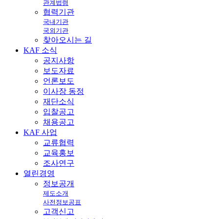
관계법령
협력기관
국내기관
국외기관
찾아오시는 길
KAF
소식
공지사항
보도자료
언론보도
이사장 동정
재단소식
입찰공고
채용공고
KAF
사업
교류협력
교육홍보
조사연구
열린
경영
정보공개
제도소개
사전정보공표
고객신고