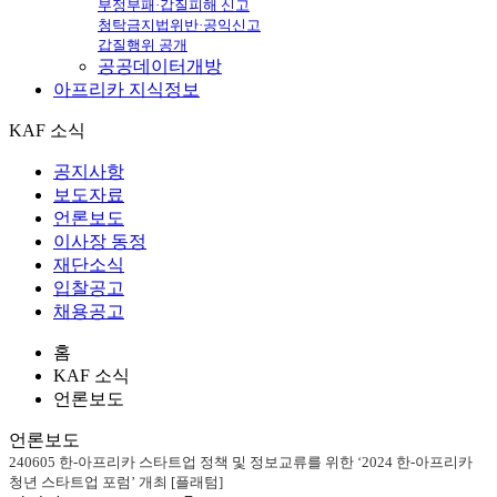
부정부패·갑질피해 신고
청탁금지법위반·공익신고
갑질행위 공개
공공데이터개방
아프리카
지식정보
KAF 소식
공지사항
보도자료
언론보도
이사장 동정
재단소식
입찰공고
채용공고
홈
KAF 소식
언론보도
언론보도
240605 한-아프리카 스타트업 정책 및 정보교류를 위한 ‘2024 한-아프리카
청년 스타트업 포럼’ 개최 [플래텀]