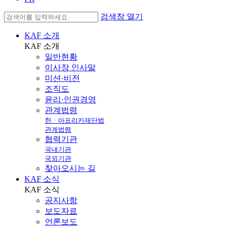
검색창 열기
KAF 소개
KAF
소개
일반현황
이사장 인사말
미션·비전
조직도
윤리·인권경영
관계법령
한ㆍ아프리카재단법
관계법령
협력기관
국내기관
국외기관
찾아오시는 길
KAF 소식
KAF
소식
공지사항
보도자료
언론보도