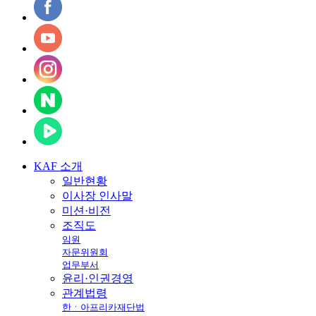
KAF
소개
일반현황
이사장 인사말
미션·비전
조직도
임원
자문위원회
업무부서
윤리·인권경영
관계법령
한ㆍ아프리카재단법