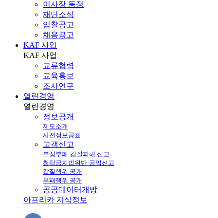
이사장 동정
재단소식
입찰공고
채용공고
KAF 사업
KAF
사업
교류협력
교육홍보
조사연구
열린경영
열린
경영
정보공개
제도소개
사전정보공표
고객신고
부정부패·갑질피해 신고
청탁금지법위반·공익신고
갑질행위 공개
부패행위 공개
공공데이터개방
아프리카 지식정보