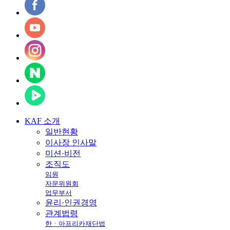
KAF
소개
일반현황
이사장 인사말
미션·비전
조직도
임원
자문위원회
업무부서
윤리·인권경영
관계법령
한ㆍ아프리카재단법