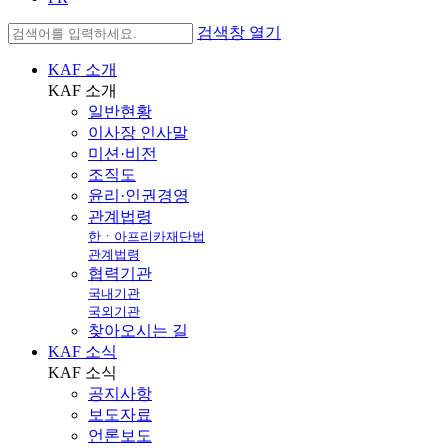
검색창 열기
KAF 소개
KAF
소개
일반현황
이사장 인사말
미션·비전
조직도
윤리·인권경영
관계법령
한ㆍ아프리카재단법
관계법령
협력기관
국내기관
국외기관
찾아오시는 길
KAF 소식
KAF
소식
공지사항
보도자료
언론보도