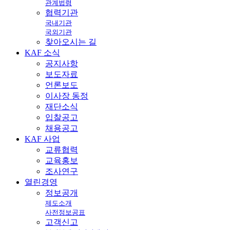
관계법령
협력기관
국내기관
국외기관
찾아오시는 길
KAF
소식
공지사항
보도자료
언론보도
이사장 동정
재단소식
입찰공고
채용공고
KAF
사업
교류협력
교육홍보
조사연구
열린
경영
정보공개
제도소개
사전정보공표
고객신고