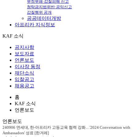
부정부패·갑질피해 신고
청탁금지법위반·공익신고
갑질행위 공개
공공데이터개방
아프리카
지식정보
KAF 소식
공지사항
보도자료
언론보도
이사장 동정
재단소식
입찰공고
채용공고
홈
KAF 소식
언론보도
언론보도
240906 연세대, 한-아프리카 고등교육 협력 강화…'2024 Conversation with
Ambassadors' 성료 [한겨레]