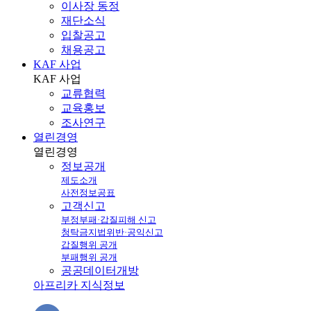
이사장 동정
재단소식
입찰공고
채용공고
KAF 사업
KAF
사업
교류협력
교육홍보
조사연구
열린경영
열린
경영
정보공개
제도소개
사전정보공표
고객신고
부정부패·갑질피해 신고
청탁금지법위반·공익신고
갑질행위 공개
부패행위 공개
공공데이터개방
아프리카 지식정보