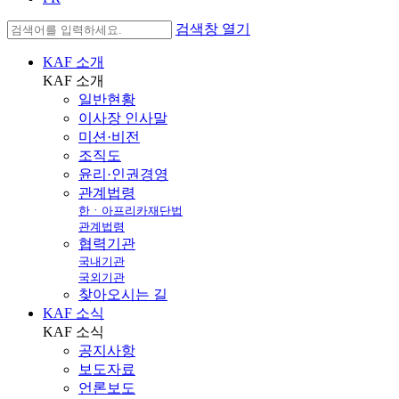
검색창 열기
KAF 소개
KAF
소개
일반현황
이사장 인사말
미션·비전
조직도
윤리·인권경영
관계법령
한ㆍ아프리카재단법
관계법령
협력기관
국내기관
국외기관
찾아오시는 길
KAF 소식
KAF
소식
공지사항
보도자료
언론보도