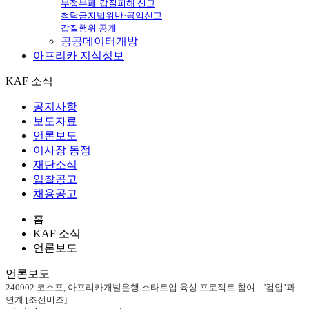
부정부패·갑질피해 신고
청탁금지법위반·공익신고
갑질행위 공개
공공데이터개방
아프리카
지식정보
KAF 소식
공지사항
보도자료
언론보도
이사장 동정
재단소식
입찰공고
채용공고
홈
KAF 소식
언론보도
언론보도
240902 코스포, 아프리카개발은행 스타트업 육성 프로젝트 참여…'컴업’과
연계 [조선비즈]