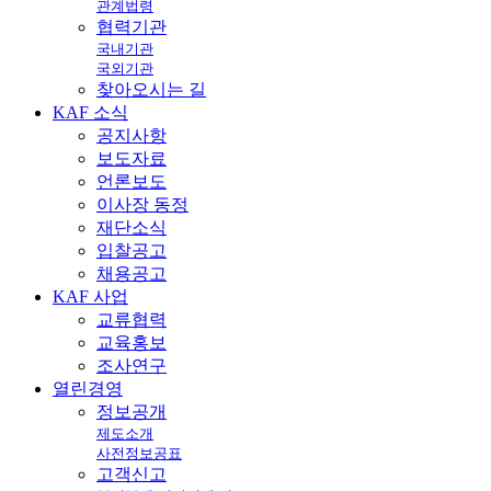
관계법령
협력기관
국내기관
국외기관
찾아오시는 길
KAF
소식
공지사항
보도자료
언론보도
이사장 동정
재단소식
입찰공고
채용공고
KAF
사업
교류협력
교육홍보
조사연구
열린
경영
정보공개
제도소개
사전정보공표
고객신고