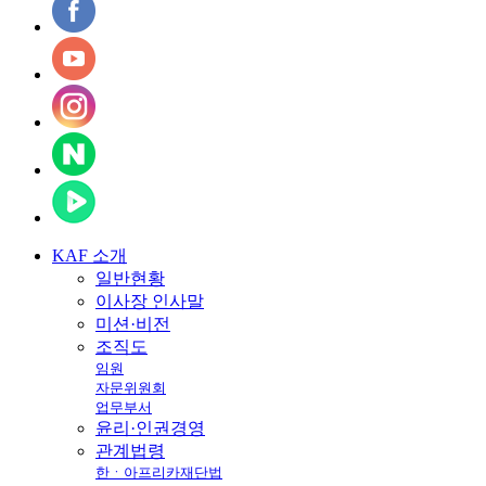
KAF
소개
일반현황
이사장 인사말
미션·비전
조직도
임원
자문위원회
업무부서
윤리·인권경영
관계법령
한ㆍ아프리카재단법