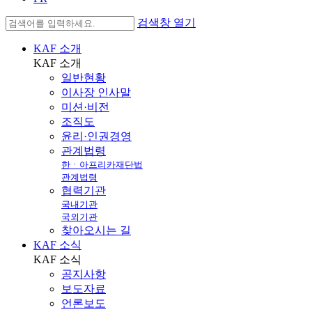
검색창 열기
KAF 소개
KAF
소개
일반현황
이사장 인사말
미션·비전
조직도
윤리·인권경영
관계법령
한ㆍ아프리카재단법
관계법령
협력기관
국내기관
국외기관
찾아오시는 길
KAF 소식
KAF
소식
공지사항
보도자료
언론보도