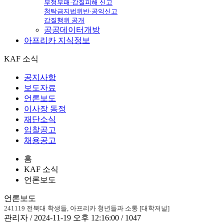
부정부패·갑질피해 신고
청탁금지법위반·공익신고
갑질행위 공개
공공데이터개방
아프리카
지식정보
KAF 소식
공지사항
보도자료
언론보도
이사장 동정
재단소식
입찰공고
채용공고
홈
KAF 소식
언론보도
언론보도
241119 전북대 학생들, 아프리카 청년들과 소통 [대학저널]
관리자 / 2024-11-19 오후 12:16:00 / 1047