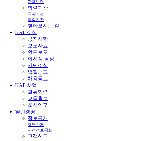
관계법령
협력기관
국내기관
국외기관
찾아오시는 길
KAF
소식
공지사항
보도자료
언론보도
이사장 동정
재단소식
입찰공고
채용공고
KAF
사업
교류협력
교육홍보
조사연구
열린
경영
정보공개
제도소개
사전정보공표
고객신고