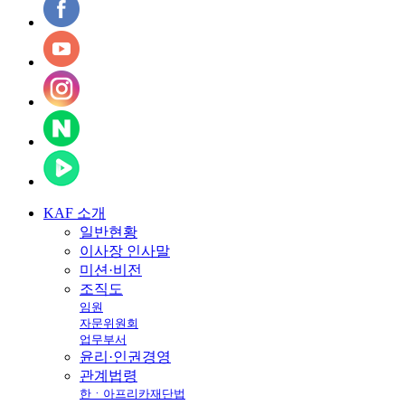
KAF
소개
일반현황
이사장 인사말
미션·비전
조직도
임원
자문위원회
업무부서
윤리·인권경영
관계법령
한ㆍ아프리카재단법