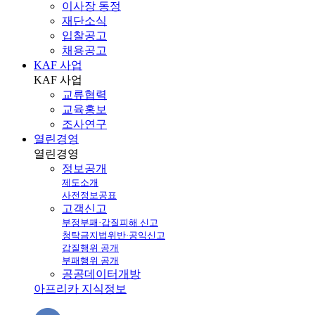
이사장 동정
재단소식
입찰공고
채용공고
KAF 사업
KAF
사업
교류협력
교육홍보
조사연구
열린경영
열린
경영
정보공개
제도소개
사전정보공표
고객신고
부정부패·갑질피해 신고
청탁금지법위반·공익신고
갑질행위 공개
부패행위 공개
공공데이터개방
아프리카 지식정보