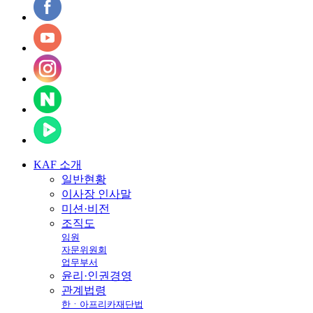
KAF
소개
일반현황
이사장 인사말
미션·비전
조직도
임원
자문위원회
업무부서
윤리·인권경영
관계법령
한ㆍ아프리카재단법