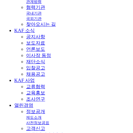
관계법령
협력기관
국내기관
국외기관
찾아오시는 길
KAF
소식
공지사항
보도자료
언론보도
이사장 동정
재단소식
입찰공고
채용공고
KAF
사업
교류협력
교육홍보
조사연구
열린
경영
정보공개
제도소개
사전정보공표
고객신고