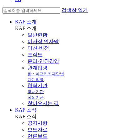
검색창 열기
KAF 소개
KAF
소개
일반현황
이사장 인사말
미션·비전
조직도
윤리·인권경영
관계법령
한ㆍ아프리카재단법
관계법령
협력기관
국내기관
국외기관
찾아오시는 길
KAF 소식
KAF
소식
공지사항
보도자료
언론보도