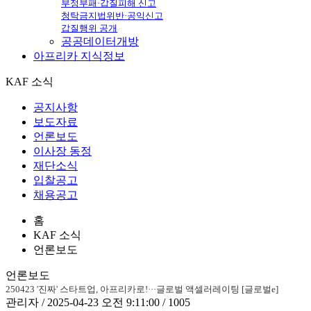
부정부패·갑질피해 신고
청탁금지법위반·공익신고
갑질행위 공개
공공데이터개방
아프리카
지식정보
KAF 소식
공지사항
보도자료
언론보도
이사장 동정
재단소식
입찰공고
채용공고
홈
KAF 소식
언론보도
언론보도
250423 '진짜' 스타트업, 아프리카로!···글로벌 액셀러레이팅 [글로벌e]
관리자 / 2025-04-23 오전 9:11:00 / 1005