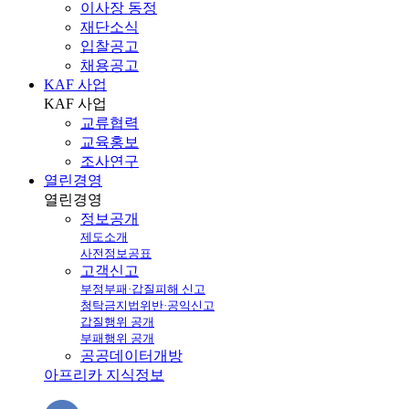
이사장 동정
재단소식
입찰공고
채용공고
KAF 사업
KAF
사업
교류협력
교육홍보
조사연구
열린경영
열린
경영
정보공개
제도소개
사전정보공표
고객신고
부정부패·갑질피해 신고
청탁금지법위반·공익신고
갑질행위 공개
부패행위 공개
공공데이터개방
아프리카 지식정보