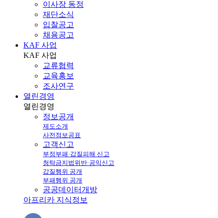
이사장 동정
재단소식
입찰공고
채용공고
KAF 사업
KAF
사업
교류협력
교육홍보
조사연구
열린경영
열린
경영
정보공개
제도소개
사전정보공표
고객신고
부정부패·갑질피해 신고
청탁금지법위반·공익신고
갑질행위 공개
부패행위 공개
공공데이터개방
아프리카 지식정보