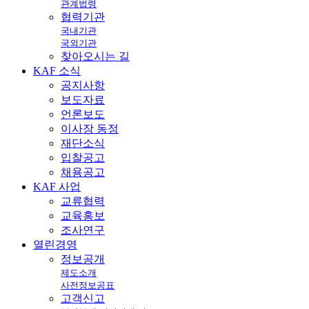
관계법령
협력기관
국내기관
국외기관
찾아오시는 길
KAF
소식
공지사항
보도자료
언론보도
이사장 동정
재단소식
입찰공고
채용공고
KAF
사업
교류협력
교육홍보
조사연구
열린
경영
정보공개
제도소개
사전정보공표
고객신고