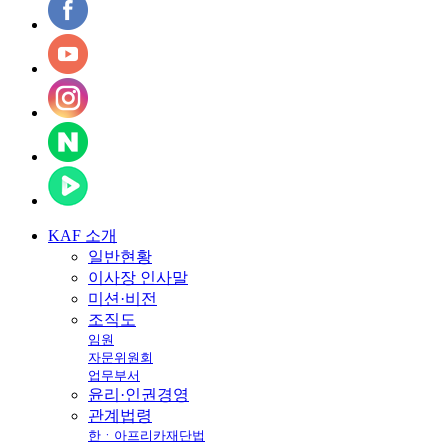
KAF
소개
일반현황
이사장 인사말
미션·비전
조직도
임원
자문위원회
업무부서
윤리·인권경영
관계법령
한ㆍ아프리카재단법