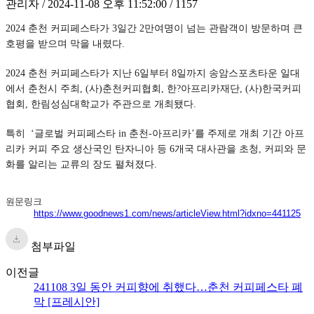
관리자 / 2024-11-08 오후 11:52:00 / 1157
2024 춘천 커피페스타가 3일간 2만여명이 넘는 관람객이 방문하며 큰
호평을 받으며 막을 내렸다.
2024 춘천 커피페스타가 지난 6일부터 8일까지 송암스포츠타운 일대
에서 춘천시 주최, (사)춘천커피협회, 한?아프리카재단, (사)한국커피
협회, 한림성심대학교가 주관으로 개최됐다.
특히 ‘글로벌 커피페스타 in 춘천-아프리카’를 주제로 개최 기간 아프
리카 커피 주요 생산국인 탄자니아 등 6개국 대사관을 초청, 커피와 문
화를 알리는 교류의 장도 펼쳐졌다.
원문링크
https://www.goodnews1.com/news/articleView.html?idxno=441125
첨부파일
이전글
241108 3일 동안 커피향에 취했다…춘천 커피페스타 폐
막 [프레시안]