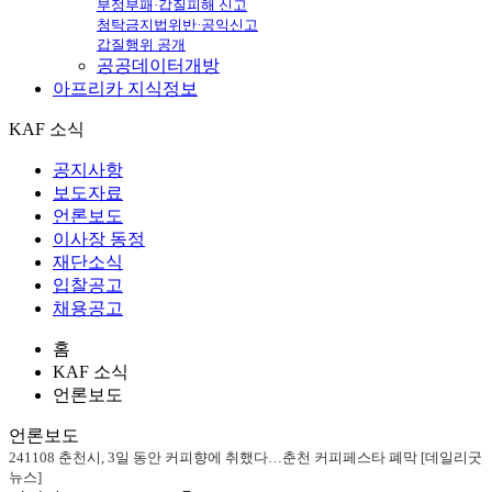
부정부패·갑질피해 신고
청탁금지법위반·공익신고
갑질행위 공개
공공데이터개방
아프리카
지식정보
KAF 소식
공지사항
보도자료
언론보도
이사장 동정
재단소식
입찰공고
채용공고
홈
KAF 소식
언론보도
언론보도
241108 춘천시, 3일 동안 커피향에 취했다…춘천 커피페스타 폐막 [데일리굿
뉴스]