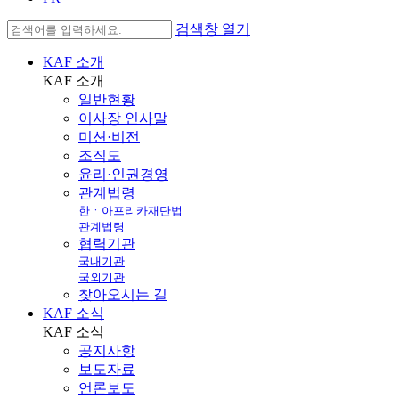
검색창 열기
KAF 소개
KAF
소개
일반현황
이사장 인사말
미션·비전
조직도
윤리·인권경영
관계법령
한ㆍ아프리카재단법
관계법령
협력기관
국내기관
국외기관
찾아오시는 길
KAF 소식
KAF
소식
공지사항
보도자료
언론보도