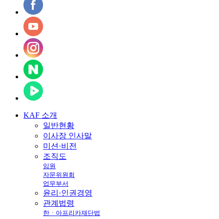
KAF
소개
일반현황
이사장 인사말
미션·비전
조직도
임원
자문위원회
업무부서
윤리·인권경영
관계법령
한ㆍ아프리카재단법