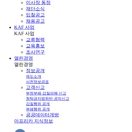
이사장 동정
재단소식
입찰공고
채용공고
KAF 사업
KAF
사업
교류협력
교육홍보
조사연구
열린경영
열린
경영
정보공개
제도소개
사전정보공표
고객신고
부정부패·갑질피해 신고
청탁금지법위반·공익신고
갑질행위 공개
부패행위 공개
공공데이터개방
아프리카 지식정보