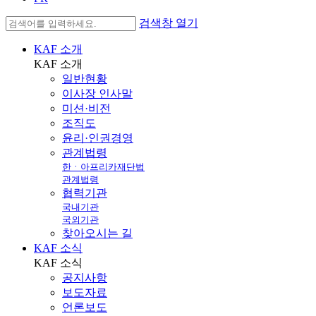
검색창 열기
KAF 소개
KAF
소개
일반현황
이사장 인사말
미션·비전
조직도
윤리·인권경영
관계법령
한ㆍ아프리카재단법
관계법령
협력기관
국내기관
국외기관
찾아오시는 길
KAF 소식
KAF
소식
공지사항
보도자료
언론보도