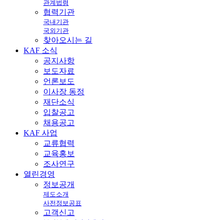
관계법령
협력기관
국내기관
국외기관
찾아오시는 길
KAF
소식
공지사항
보도자료
언론보도
이사장 동정
재단소식
입찰공고
채용공고
KAF
사업
교류협력
교육홍보
조사연구
열린
경영
정보공개
제도소개
사전정보공표
고객신고