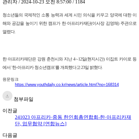
관리자 / 2024-10-23 오전 8:57:00 / 1184
청소년들의 국제적인 소통 능력과 세계 시민 의식을 키우고 양국에 대한 이
해와 공감을 높이기 위한 캠프가 한·아프리카재단(이사장 김영채) 주관으로
열렸다.
한·아프리카재단은 강원 춘천시와 지난 4∼12일(현지시간) 이집트 카이로 등
에서 '한-아프리카 청소년캠프'를 개최했다고 23일 밝혔다.
원문링크
https://www.youthdaily.co.kr/news/article.html?no=168314
첨부파일
이전글
241023 아프리카·중동 한인회총연합회-한·아프리카재
단, 업무협약 [연합뉴스]
다음글