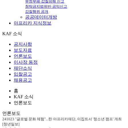
부정부패·갑질피해 신고
청탁금지법위반·공익신고
갑질행위 공개
공공데이터개방
아프리카
지식정보
KAF 소식
공지사항
보도자료
언론보도
이사장 동정
재단소식
입찰공고
채용공고
홈
KAF 소식
언론보도
언론보도
241023 "글로벌 문화 체험"...한·아프리카재단, 이집트서 '청소년 캠프' 개최
[청년일보]