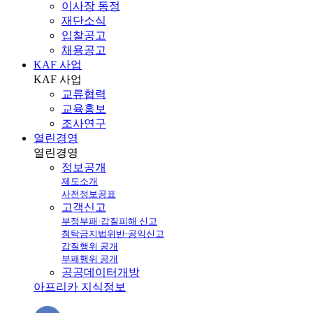
이사장 동정
재단소식
입찰공고
채용공고
KAF 사업
KAF
사업
교류협력
교육홍보
조사연구
열린경영
열린
경영
정보공개
제도소개
사전정보공표
고객신고
부정부패·갑질피해 신고
청탁금지법위반·공익신고
갑질행위 공개
부패행위 공개
공공데이터개방
아프리카 지식정보