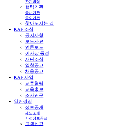
관계법령
협력기관
국내기관
국외기관
찾아오시는 길
KAF
소식
공지사항
보도자료
언론보도
이사장 동정
재단소식
입찰공고
채용공고
KAF
사업
교류협력
교육홍보
조사연구
열린
경영
정보공개
제도소개
사전정보공표
고객신고