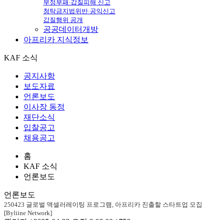
부정부패·갑질피해 신고
청탁금지법위반·공익신고
갑질행위 공개
공공데이터개방
아프리카
지식정보
KAF 소식
공지사항
보도자료
언론보도
이사장 동정
재단소식
입찰공고
채용공고
홈
KAF 소식
언론보도
언론보도
250423 글로벌 액셀러레이팅 프로그램, 아프리카 진출할 스타트업 모집
[Byliine Network]