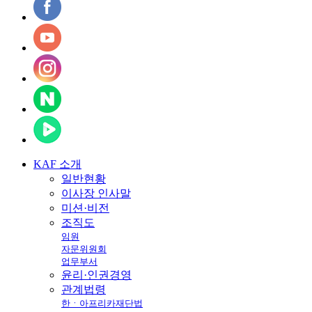
KAF
소개
일반현황
이사장 인사말
미션·비전
조직도
임원
자문위원회
업무부서
윤리·인권경영
관계법령
한ㆍ아프리카재단법