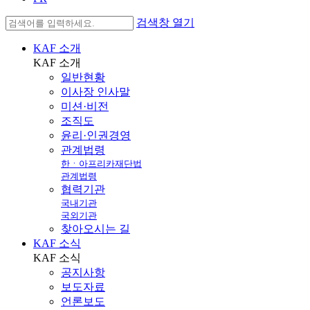
검색창 열기
KAF 소개
KAF
소개
일반현황
이사장 인사말
미션·비전
조직도
윤리·인권경영
관계법령
한ㆍ아프리카재단법
관계법령
협력기관
국내기관
국외기관
찾아오시는 길
KAF 소식
KAF
소식
공지사항
보도자료
언론보도