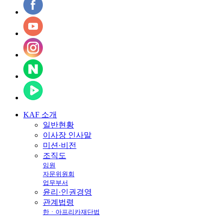
KAF
소개
일반현황
이사장 인사말
미션·비전
조직도
임원
자문위원회
업무부서
윤리·인권경영
관계법령
한ㆍ아프리카재단법