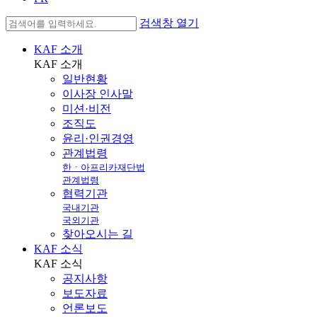
검색창 열기
KAF 소개
KAF
소개
일반현황
이사장 인사말
미션·비전
조직도
윤리·인권경영
관계법령
한ㆍ아프리카재단법
관계법령
협력기관
국내기관
국외기관
찾아오시는 길
KAF 소식
KAF
소식
공지사항
보도자료
언론보도