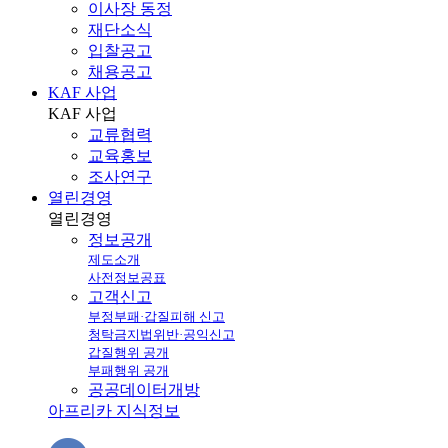
이사장 동정
재단소식
입찰공고
채용공고
KAF 사업
KAF
사업
교류협력
교육홍보
조사연구
열린경영
열린
경영
정보공개
제도소개
사전정보공표
고객신고
부정부패·갑질피해 신고
청탁금지법위반·공익신고
갑질행위 공개
부패행위 공개
공공데이터개방
아프리카 지식정보