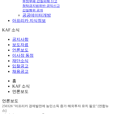
부정부패·갑질피해 신고
청탁금지법위반·공익신고
갑질행위 공개
공공데이터개방
아프리카
지식정보
KAF 소식
공지사항
보도자료
언론보도
이사장 동정
재단소식
입찰공고
채용공고
홈
KAF 소식
언론보도
언론보도
250326 "아프리카 경제발전에 농민소득 증가·해외투자 유치 필요" [연합뉴
스]