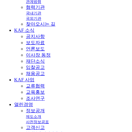
관계법령
협력기관
국내기관
국외기관
찾아오시는 길
KAF
소식
공지사항
보도자료
언론보도
이사장 동정
재단소식
입찰공고
채용공고
KAF
사업
교류협력
교육홍보
조사연구
열린
경영
정보공개
제도소개
사전정보공표
고객신고