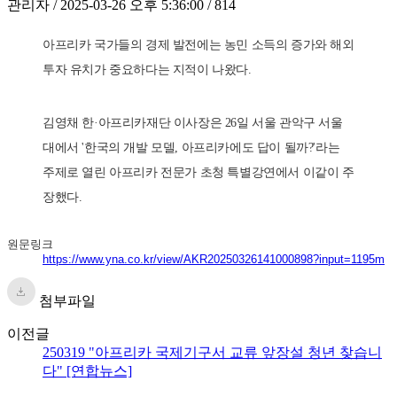
관리자 / 2025-03-26 오후 5:36:00 / 814
아프리카 국가들의 경제 발전에는 농민 소득의 증가와 해외
투자 유치가 중요하다는 지적이 나왔다.
김영채 한·아프리카재단 이사장은 26일 서울 관악구 서울
대에서 '한국의 개발 모델, 아프리카에도 답이 될까?'라는
주제로 열린 아프리카 전문가 초청 특별강연에서 이같이 주
장했다.
원문링크
https://www.yna.co.kr/view/AKR20250326141000898?input=1195m
첨부파일
이전글
250319 "아프리카 국제기구서 교류 앞장설 청년 찾습니
다" [연합뉴스]